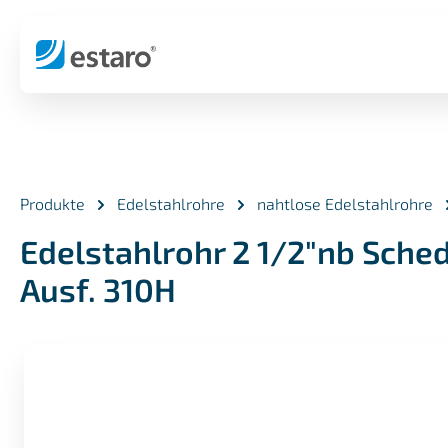
springen
Zur Hauptnavigation springen
Produkte
Edelstahlrohre
nahtlose Edelstahlrohre
Edelstahlrohr 2 1/2"nb Sched
Ausf. 310H
Bildergalerie überspringen