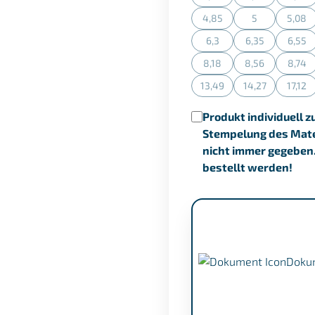
(Diese Option ist zurzeit n
(Diese Option is
(Dies
4,85
5
5,08
(Diese Option ist zurzeit n
(Diese Option is
(Dies
6,3
6,35
6,55
(Diese Option ist zurzeit n
(Diese Option is
(Dies
8,18
8,56
8,74
(Diese Option ist zurzeit n
(Diese Option is
(Dies
13,49
14,27
17,12
(Diese Option ist zurzeit n
(Diese Option is
(Dies
Produkt individuell z
Stempelung des Mater
nicht immer gegeben
bestellt werden!
Doku