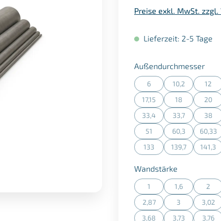
Preise exkl. MwSt. zzgl
Lieferzeit: 2-5 Tage
aus
Außendurchmesser
6
10,2
12
(Diese Option ist zurzeit n
(Diese Option is
(Dies
17,15
18
20
(Diese Option ist zurzeit n
(Diese Option is
(Dies
33,4
33,7
38
(Diese Option ist zurzeit n
(Diese Option is
(Dies
51
60,3
60,33
(Diese Option ist zurzeit n
(Diese Option is
(Dies
133
139,7
141,3
(Diese Option ist zurzeit n
(Diese Option is
(Dies
auswählen
Wandstärke
1
1,6
2
(Diese Option ist zurzeit n
(Diese Option is
(Dies
2,87
3
3,02
(Diese Option ist zurzeit n
(Diese Option is
(Dies
3,68
3,73
3,76