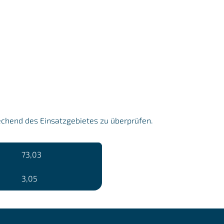
echend des Einsatzgebietes zu überprüfen.
73,03
3,05