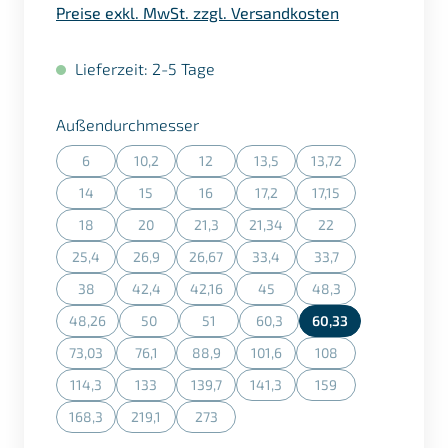
Preise exkl. MwSt. zzgl. Versandkosten
Lieferzeit: 2-5 Tage
auswählen
Außendurchmesser
6
10,2
12
13,5
13,72
(Diese Option ist zurzeit nicht verfügbar.)
(Diese Option ist zurzeit nicht verfügbar.)
(Diese Option ist zurzeit nicht verfügbar.)
(Diese Option ist zurzeit nicht ve
(Diese Option ist zurz
14
15
16
17,2
17,15
(Diese Option ist zurzeit nicht verfügbar.)
(Diese Option ist zurzeit nicht verfügbar.)
(Diese Option ist zurzeit nicht verfügbar.)
(Diese Option ist zurzeit nicht ve
(Diese Option ist zurz
18
20
21,3
21,34
22
(Diese Option ist zurzeit nicht verfügbar.)
(Diese Option ist zurzeit nicht verfügbar.)
(Diese Option ist zurzeit nicht verfügbar.)
(Diese Option ist zurzeit nicht ve
(Diese Option ist zurz
25,4
26,9
26,67
33,4
33,7
(Diese Option ist zurzeit nicht verfügbar.)
(Diese Option ist zurzeit nicht verfügbar.)
(Diese Option ist zurzeit nicht verfügbar.)
(Diese Option ist zurzeit nicht ve
(Diese Option ist zurz
38
42,4
42,16
45
48,3
(Diese Option ist zurzeit nicht verfügbar.)
(Diese Option ist zurzeit nicht verfügbar.)
(Diese Option ist zurzeit nicht verfügbar.)
(Diese Option ist zurzeit nicht ve
(Diese Option ist zurz
48,26
50
51
60,3
60,33
(Diese Option ist zurzeit nicht verfügbar.)
(Diese Option ist zurzeit nicht verfügbar.)
(Diese Option ist zurzeit nicht verfügbar.)
(Diese Option ist zurzeit nicht v
73,03
76,1
88,9
101,6
108
(Diese Option ist zurzeit nicht verfügbar.)
(Diese Option ist zurzeit nicht verfügbar.)
(Diese Option ist zurzeit nicht verfügbar.)
(Diese Option ist zurzeit nicht ve
(Diese Option ist zurz
114,3
133
139,7
141,3
159
(Diese Option ist zurzeit nicht verfügbar.)
(Diese Option ist zurzeit nicht verfügbar.)
(Diese Option ist zurzeit nicht verfügbar.)
(Diese Option ist zurzeit nicht ve
(Diese Option ist zurz
168,3
219,1
273
(Diese Option ist zurzeit nicht verfügbar.)
(Diese Option ist zurzeit nicht verfügbar.)
(Diese Option ist zurzeit nicht verfügbar.)