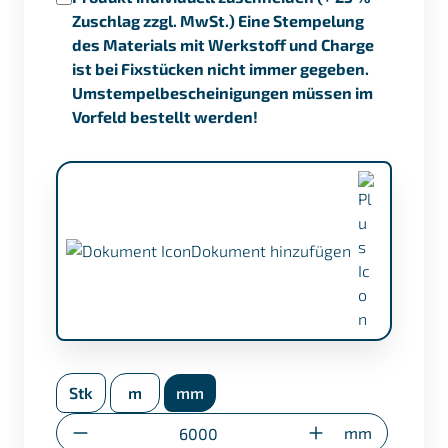
Zuschlag zzgl. MwSt.) Eine Stempelung
des Materials mit Werkstoff und Charge
ist bei Fixstücken nicht immer gegeben.
Umstempelbescheinigungen müssen im
Vorfeld bestellt werden!
Dokument hinzufügen
APZ nach EN 10204/3.1 (+ €17,50)
Stk
m
mm
Umstempelbescheinigung (nur bei
Sonderzuschnitten)
Anzahl
mm