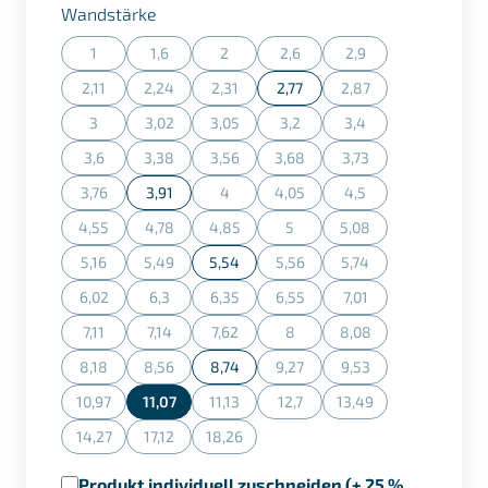
auswählen
Wandstärke
1
1,6
2
2,6
2,9
(Diese Option ist zurzeit nicht verfügbar.)
(Diese Option ist zurzeit nicht verfügbar.)
(Diese Option ist zurzeit nicht verfügbar.)
(Diese Option ist zurzeit nicht ve
(Diese Option ist zurz
2,11
2,24
2,31
2,77
2,87
(Diese Option ist zurzeit nicht verfügbar.)
(Diese Option ist zurzeit nicht verfügbar.)
(Diese Option ist zurzeit nicht verfügbar.)
(Diese Option ist zurz
3
3,02
3,05
3,2
3,4
(Diese Option ist zurzeit nicht verfügbar.)
(Diese Option ist zurzeit nicht verfügbar.)
(Diese Option ist zurzeit nicht verfügbar.)
(Diese Option ist zurzeit nicht ve
(Diese Option ist zurz
3,6
3,38
3,56
3,68
3,73
(Diese Option ist zurzeit nicht verfügbar.)
(Diese Option ist zurzeit nicht verfügbar.)
(Diese Option ist zurzeit nicht verfügbar.)
(Diese Option ist zurzeit nicht ve
(Diese Option ist zurz
3,76
3,91
4
4,05
4,5
(Diese Option ist zurzeit nicht verfügbar.)
(Diese Option ist zurzeit nicht verfügbar.)
(Diese Option ist zurzeit nicht ve
(Diese Option ist zurz
4,55
4,78
4,85
5
5,08
(Diese Option ist zurzeit nicht verfügbar.)
(Diese Option ist zurzeit nicht verfügbar.)
(Diese Option ist zurzeit nicht verfügbar.)
(Diese Option ist zurzeit nicht ve
(Diese Option ist zurz
5,16
5,49
5,54
5,56
5,74
(Diese Option ist zurzeit nicht verfügbar.)
(Diese Option ist zurzeit nicht verfügbar.)
(Diese Option ist zurzeit nicht ve
(Diese Option ist zurz
6,02
6,3
6,35
6,55
7,01
(Diese Option ist zurzeit nicht verfügbar.)
(Diese Option ist zurzeit nicht verfügbar.)
(Diese Option ist zurzeit nicht verfügbar.)
(Diese Option ist zurzeit nicht ve
(Diese Option ist zurz
7,11
7,14
7,62
8
8,08
(Diese Option ist zurzeit nicht verfügbar.)
(Diese Option ist zurzeit nicht verfügbar.)
(Diese Option ist zurzeit nicht verfügbar.)
(Diese Option ist zurzeit nicht ve
(Diese Option ist zurz
8,18
8,56
8,74
9,27
9,53
(Diese Option ist zurzeit nicht verfügbar.)
(Diese Option ist zurzeit nicht verfügbar.)
(Diese Option ist zurzeit nicht ve
(Diese Option ist zurz
10,97
11,07
11,13
12,7
13,49
(Diese Option ist zurzeit nicht verfügbar.)
(Diese Option ist zurzeit nicht verfügbar.)
(Diese Option ist zurzeit nicht ve
(Diese Option ist zurz
14,27
17,12
18,26
(Diese Option ist zurzeit nicht verfügbar.)
(Diese Option ist zurzeit nicht verfügbar.)
(Diese Option ist zurzeit nicht verfügbar.)
Produkt individuell zuschneiden (+ 25 %