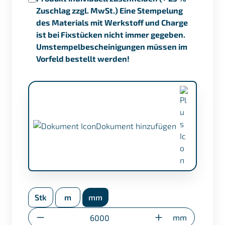
Zuschlag zzgl. MwSt.) Eine Stempelung
des Materials mit Werkstoff und Charge
ist bei Fixstücken nicht immer gegeben.
Umstempelbescheinigungen müssen im
Vorfeld bestellt werden!
Dokument hinzufügen
APZ nach EN 10204/3.1 (+ €17,50)
Stk
m
mm
Umstempelbescheinigung (nur bei
Sonderzuschnitten)
Anzahl
mm