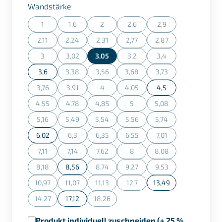
auswählen
Wandstärke
1
1,6
2
2,6
2,9
(Diese Option ist zurzeit nicht verfügbar.)
(Diese Option ist zurzeit nicht verfügbar.)
(Diese Option ist zurzeit nicht verfügbar.)
(Diese Option ist zurzeit nicht ve
(Diese Option ist zurz
2,11
2,24
2,31
2,77
2,87
(Diese Option ist zurzeit nicht verfügbar.)
(Diese Option ist zurzeit nicht verfügbar.)
(Diese Option ist zurzeit nicht verfügbar.)
(Diese Option ist zurzeit nicht ve
(Diese Option ist zurz
3
3,02
3,05
3,2
3,4
(Diese Option ist zurzeit nicht verfügbar.)
(Diese Option ist zurzeit nicht verfügbar.)
(Diese Option ist zurzeit nicht ve
(Diese Option ist zurz
3,6
3,38
3,56
3,68
3,73
(Diese Option ist zurzeit nicht verfügbar.)
(Diese Option ist zurzeit nicht verfügbar.)
(Diese Option ist zurzeit nicht ve
(Diese Option ist zurz
3,76
3,91
4
4,05
4,5
(Diese Option ist zurzeit nicht verfügbar.)
(Diese Option ist zurzeit nicht verfügbar.)
(Diese Option ist zurzeit nicht verfügbar.)
(Diese Option ist zurzeit nicht ve
4,55
4,78
4,85
5
5,08
(Diese Option ist zurzeit nicht verfügbar.)
(Diese Option ist zurzeit nicht verfügbar.)
(Diese Option ist zurzeit nicht verfügbar.)
(Diese Option ist zurzeit nicht ve
(Diese Option ist zurz
5,16
5,49
5,54
5,56
5,74
(Diese Option ist zurzeit nicht verfügbar.)
(Diese Option ist zurzeit nicht verfügbar.)
(Diese Option ist zurzeit nicht verfügbar.)
(Diese Option ist zurzeit nicht ve
(Diese Option ist zurz
6,02
6,3
6,35
6,55
7,01
(Diese Option ist zurzeit nicht verfügbar.)
(Diese Option ist zurzeit nicht verfügbar.)
(Diese Option ist zurzeit nicht ve
(Diese Option ist zurz
7,11
7,14
7,62
8
8,08
(Diese Option ist zurzeit nicht verfügbar.)
(Diese Option ist zurzeit nicht verfügbar.)
(Diese Option ist zurzeit nicht verfügbar.)
(Diese Option ist zurzeit nicht ve
(Diese Option ist zurz
8,18
8,56
8,74
9,27
9,53
(Diese Option ist zurzeit nicht verfügbar.)
(Diese Option ist zurzeit nicht verfügbar.)
(Diese Option ist zurzeit nicht ve
(Diese Option ist zurz
10,97
11,07
11,13
12,7
13,49
(Diese Option ist zurzeit nicht verfügbar.)
(Diese Option ist zurzeit nicht verfügbar.)
(Diese Option ist zurzeit nicht verfügbar.)
(Diese Option ist zurzeit nicht ve
14,27
17,12
18,26
(Diese Option ist zurzeit nicht verfügbar.)
(Diese Option ist zurzeit nicht verfügbar.)
Produkt individuell zuschneiden (+ 25 %