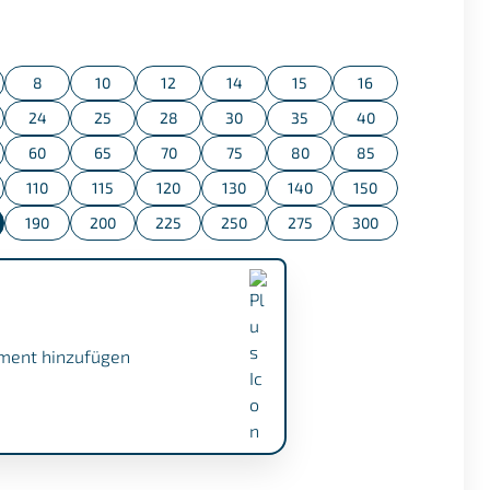
n
8
10
12
14
15
16
24
25
28
30
35
40
60
65
70
75
80
85
110
115
120
130
140
150
190
200
225
250
275
300
ment hinzufügen
.1 (+ €17,50)