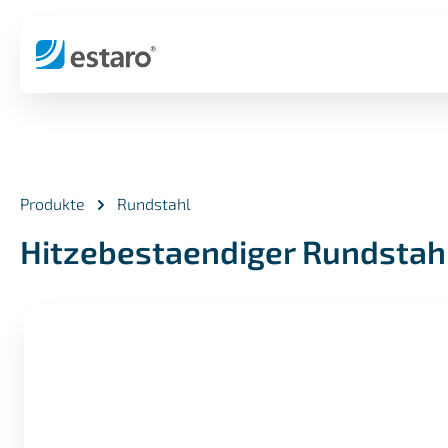
springen
Zur Hauptnavigation springen
Produkte
Rundstahl
Hitzebestaendiger Rundstah
Bildergalerie überspringen