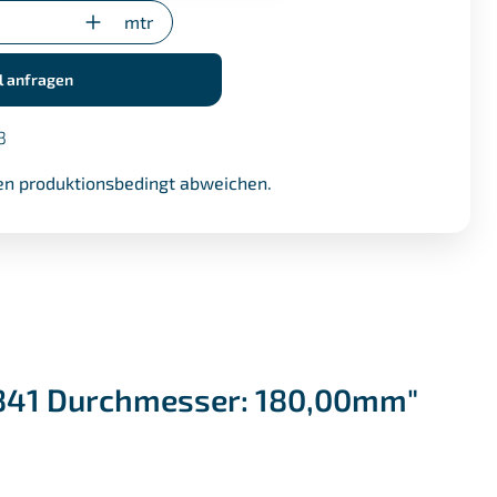
mtr
gung (nur bei Sonderzuschnitten)
l anfragen
3
n produktionsbedingt abweichen.
4841 Durchmesser: 180,00mm"