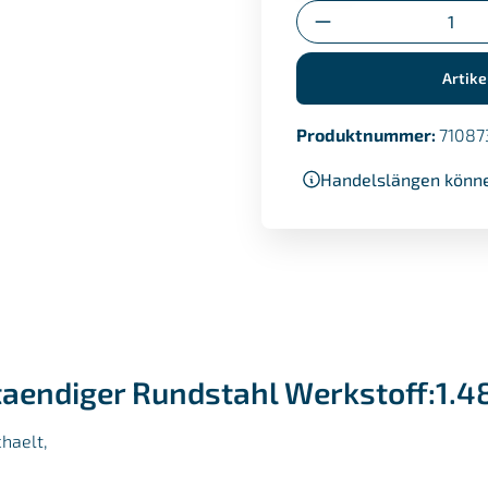
Anzahl
Umstempelbescheini
Artike
Produktnummer:
71087
Handelslängen könne
taendiger Rundstahl Werkstoff:1.
haelt,