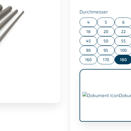
auswähle
Durchmesser
4
5
6
18
20
22
45
50
55
90
95
100
160
170
180
Doku
APZ nach EN 10204/3