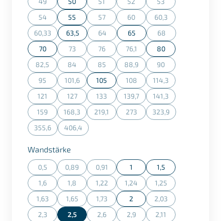
49
50
51
52
53
(Diese Option ist zurzeit nicht verfügbar.)
(Diese Option ist zurzeit nicht verfügbar.)
(Diese Option ist zurzeit nicht ve
(Diese Option ist zurz
54
55
57
60
60,3
(Diese Option ist zurzeit nicht verfügbar.)
(Diese Option ist zurzeit nicht verfügbar.)
(Diese Option ist zurzeit nicht ve
(Diese Option ist zurz
60,33
63,5
64
65
68
(Diese Option ist zurzeit nicht verfügbar.)
(Diese Option ist zurzeit nicht verfügbar.)
(Diese Option ist zurz
70
73
76
76,1
80
(Diese Option ist zurzeit nicht verfügbar.)
(Diese Option ist zurzeit nicht verfügbar.)
(Diese Option ist zurzeit nicht ve
82,5
84
85
88,9
90
(Diese Option ist zurzeit nicht verfügbar.)
(Diese Option ist zurzeit nicht verfügbar.)
(Diese Option ist zurzeit nicht verfügbar.)
(Diese Option ist zurzeit nicht ve
(Diese Option ist zurz
95
101,6
105
108
114,3
(Diese Option ist zurzeit nicht verfügbar.)
(Diese Option ist zurzeit nicht verfügbar.)
(Diese Option ist zurzeit nicht ve
(Diese Option ist zurz
121
127
133
139,7
141,3
(Diese Option ist zurzeit nicht verfügbar.)
(Diese Option ist zurzeit nicht verfügbar.)
(Diese Option ist zurzeit nicht verfügbar.)
(Diese Option ist zurzeit nicht ve
(Diese Option ist zurz
159
168,3
219,1
273
323,9
(Diese Option ist zurzeit nicht verfügbar.)
(Diese Option ist zurzeit nicht verfügbar.)
(Diese Option ist zurzeit nicht verfügbar.)
(Diese Option ist zurzeit nicht ve
(Diese Option ist zurz
355,6
406,4
(Diese Option ist zurzeit nicht verfügbar.)
(Diese Option ist zurzeit nicht verfügbar.)
auswählen
Wandstärke
0,5
0,89
0,91
1
1,5
(Diese Option ist zurzeit nicht verfügbar.)
(Diese Option ist zurzeit nicht verfügbar.)
(Diese Option ist zurzeit nicht verfügbar.)
1,6
1,8
1,22
1,24
1,25
(Diese Option ist zurzeit nicht verfügbar.)
(Diese Option ist zurzeit nicht verfügbar.)
(Diese Option ist zurzeit nicht verfügbar.)
(Diese Option ist zurzeit nicht ve
(Diese Option ist zurz
1,63
1,65
1,73
2
2,03
(Diese Option ist zurzeit nicht verfügbar.)
(Diese Option ist zurzeit nicht verfügbar.)
(Diese Option ist zurzeit nicht verfügbar.)
(Diese Option ist zurz
2,3
2,5
2,6
2,9
2,11
(Diese Option ist zurzeit nicht verfügbar.)
(Diese Option ist zurzeit nicht verfügbar.)
(Diese Option ist zurzeit nicht ve
(Diese Option ist zurz