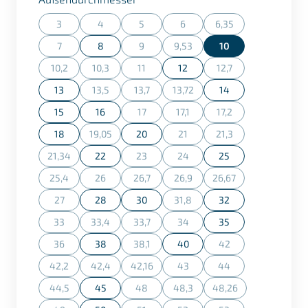
3
4
5
6
6,35
(Diese Option ist zurzeit nicht verfügbar.)
(Diese Option ist zurzeit nicht verfügbar.)
(Diese Option ist zurzeit nicht verfügbar.)
(Diese Option ist zurzeit nicht ve
(Diese Option ist zurz
7
8
9
9,53
10
(Diese Option ist zurzeit nicht verfügbar.)
(Diese Option ist zurzeit nicht verfügbar.)
(Diese Option ist zurzeit nicht ve
10,2
10,3
11
12
12,7
(Diese Option ist zurzeit nicht verfügbar.)
(Diese Option ist zurzeit nicht verfügbar.)
(Diese Option ist zurzeit nicht verfügbar.)
(Diese Option ist zurz
13
13,5
13,7
13,72
14
(Diese Option ist zurzeit nicht verfügbar.)
(Diese Option ist zurzeit nicht verfügbar.)
(Diese Option ist zurzeit nicht ve
15
16
17
17,1
17,2
(Diese Option ist zurzeit nicht verfügbar.)
(Diese Option ist zurzeit nicht ve
(Diese Option ist zurz
18
19,05
20
21
21,3
(Diese Option ist zurzeit nicht verfügbar.)
(Diese Option ist zurzeit nicht ve
(Diese Option ist zurz
21,34
22
23
24
25
(Diese Option ist zurzeit nicht verfügbar.)
(Diese Option ist zurzeit nicht verfügbar.)
(Diese Option ist zurzeit nicht ve
25,4
26
26,7
26,9
26,67
(Diese Option ist zurzeit nicht verfügbar.)
(Diese Option ist zurzeit nicht verfügbar.)
(Diese Option ist zurzeit nicht verfügbar.)
(Diese Option ist zurzeit nicht ve
(Diese Option ist zurz
27
28
30
31,8
32
(Diese Option ist zurzeit nicht verfügbar.)
(Diese Option ist zurzeit nicht ve
33
33,4
33,7
34
35
(Diese Option ist zurzeit nicht verfügbar.)
(Diese Option ist zurzeit nicht verfügbar.)
(Diese Option ist zurzeit nicht verfügbar.)
(Diese Option ist zurzeit nicht ve
36
38
38,1
40
42
(Diese Option ist zurzeit nicht verfügbar.)
(Diese Option ist zurzeit nicht verfügbar.)
(Diese Option ist zurz
42,2
42,4
42,16
43
44
(Diese Option ist zurzeit nicht verfügbar.)
(Diese Option ist zurzeit nicht verfügbar.)
(Diese Option ist zurzeit nicht verfügbar.)
(Diese Option ist zurzeit nicht ve
(Diese Option ist zurz
44,5
45
48
48,3
48,26
(Diese Option ist zurzeit nicht verfügbar.)
(Diese Option ist zurzeit nicht verfügbar.)
(Diese Option ist zurzeit nicht ve
(Diese Option ist zurz