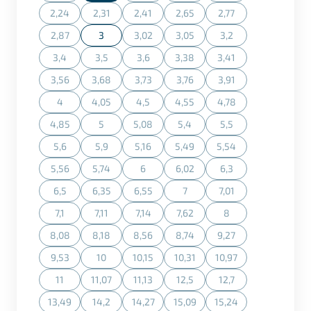
2,24
2,31
2,41
2,65
2,77
(Diese Option ist zurzeit nicht verfügbar.)
(Diese Option ist zurzeit nicht verfügbar.)
(Diese Option ist zurzeit nicht verfügbar.)
(Diese Option ist zurzeit nicht ve
(Diese Option ist zurz
2,87
3
3,02
3,05
3,2
(Diese Option ist zurzeit nicht verfügbar.)
(Diese Option ist zurzeit nicht verfügbar.)
(Diese Option ist zurzeit nicht ve
(Diese Option ist zurz
3,4
3,5
3,6
3,38
3,41
(Diese Option ist zurzeit nicht verfügbar.)
(Diese Option ist zurzeit nicht verfügbar.)
(Diese Option ist zurzeit nicht verfügbar.)
(Diese Option ist zurzeit nicht ve
(Diese Option ist zurz
3,56
3,68
3,73
3,76
3,91
(Diese Option ist zurzeit nicht verfügbar.)
(Diese Option ist zurzeit nicht verfügbar.)
(Diese Option ist zurzeit nicht verfügbar.)
(Diese Option ist zurzeit nicht ve
(Diese Option ist zurz
4
4,05
4,5
4,55
4,78
(Diese Option ist zurzeit nicht verfügbar.)
(Diese Option ist zurzeit nicht verfügbar.)
(Diese Option ist zurzeit nicht verfügbar.)
(Diese Option ist zurzeit nicht ve
(Diese Option ist zurz
4,85
5
5,08
5,4
5,5
(Diese Option ist zurzeit nicht verfügbar.)
(Diese Option ist zurzeit nicht verfügbar.)
(Diese Option ist zurzeit nicht verfügbar.)
(Diese Option ist zurzeit nicht ve
(Diese Option ist zurz
5,6
5,9
5,16
5,49
5,54
(Diese Option ist zurzeit nicht verfügbar.)
(Diese Option ist zurzeit nicht verfügbar.)
(Diese Option ist zurzeit nicht verfügbar.)
(Diese Option ist zurzeit nicht ve
(Diese Option ist zurz
5,56
5,74
6
6,02
6,3
(Diese Option ist zurzeit nicht verfügbar.)
(Diese Option ist zurzeit nicht verfügbar.)
(Diese Option ist zurzeit nicht verfügbar.)
(Diese Option ist zurzeit nicht ve
(Diese Option ist zurz
6,5
6,35
6,55
7
7,01
(Diese Option ist zurzeit nicht verfügbar.)
(Diese Option ist zurzeit nicht verfügbar.)
(Diese Option ist zurzeit nicht verfügbar.)
(Diese Option ist zurzeit nicht ve
(Diese Option ist zurz
7,1
7,11
7,14
7,62
8
(Diese Option ist zurzeit nicht verfügbar.)
(Diese Option ist zurzeit nicht verfügbar.)
(Diese Option ist zurzeit nicht verfügbar.)
(Diese Option ist zurzeit nicht ve
(Diese Option ist zurz
8,08
8,18
8,56
8,74
9,27
(Diese Option ist zurzeit nicht verfügbar.)
(Diese Option ist zurzeit nicht verfügbar.)
(Diese Option ist zurzeit nicht verfügbar.)
(Diese Option ist zurzeit nicht ve
(Diese Option ist zurz
9,53
10
10,15
10,31
10,97
(Diese Option ist zurzeit nicht verfügbar.)
(Diese Option ist zurzeit nicht verfügbar.)
(Diese Option ist zurzeit nicht verfügbar.)
(Diese Option ist zurzeit nicht ve
(Diese Option ist zurz
11
11,07
11,13
12,5
12,7
(Diese Option ist zurzeit nicht verfügbar.)
(Diese Option ist zurzeit nicht verfügbar.)
(Diese Option ist zurzeit nicht verfügbar.)
(Diese Option ist zurzeit nicht ve
(Diese Option ist zurz
13,49
14,2
14,27
15,09
15,24
(Diese Option ist zurzeit nicht verfügbar.)
(Diese Option ist zurzeit nicht verfügbar.)
(Diese Option ist zurzeit nicht verfügbar.)
(Diese Option ist zurzeit nicht ve
(Diese Option ist zurz