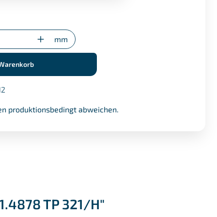
.1 (+ €17,50)
gung (nur bei Sonderzuschnitten)
mm
 Warenkorb
12
n produktionsbedingt abweichen.
1.4878 TP 321/H"