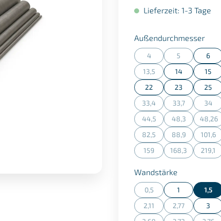
Lieferzeit: 1-3 Tage
aus
Außendurchmesser
4
5
6
(Diese Option ist zurzeit n
(Diese Option is
13,5
14
15
(Diese Option ist zurzeit n
22
23
25
33,4
33,7
34
(Diese Option ist zurzeit n
(Diese Option is
(Dies
44,5
48,3
48,26
(Diese Option ist zurzeit n
(Diese Option is
(Die
82,5
88,9
101,6
(Diese Option ist zurzeit n
(Diese Option is
(Dies
159
168,3
219,1
(Diese Option ist zurzeit n
(Diese Option is
(Dies
auswählen
Wandstärke
0,5
1
1,5
(Diese Option ist zurzeit n
2,11
2,77
3
(Diese Option ist zurzeit n
(Diese Option is