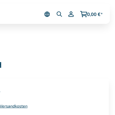
0,00 €*
H
r
. Versandkosten