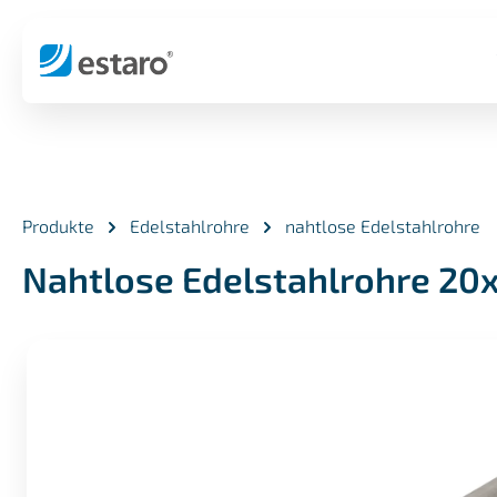
springen
Zur Hauptnavigation springen
Produkte
Edelstahlrohre
nahtlose Edelstahlrohre
Nahtlose Edelstahlrohre 20x
Bildergalerie überspringen