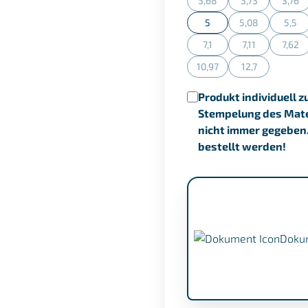
3,68
3,73
3,76
(Diese Option ist zurzeit n
(Diese Option is
(Dies
5
5,08
5,5
(Diese Option is
(Dies
7,1
7,11
7,62
(Diese Option ist zurzeit n
(Diese Option is
(Dies
10,97
12,7
(Diese Option ist zurzeit n
(Diese Option is
Produkt individuell z
Stempelung des Mater
nicht immer gegeben
bestellt werden!
Doku