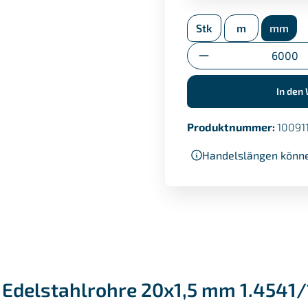
APZ nach EN 10204/3
Stk
m
mm
Umstempelbescheini
Anzahl
In den
Produktnummer:
10091
Handelslängen könne
 Edelstahlrohre 20x1,5 mm 1.4541/