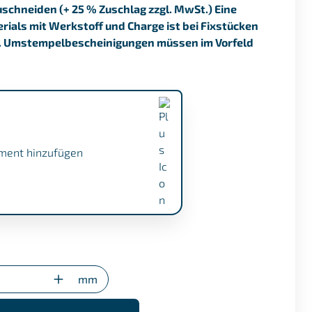
uschneiden (+ 25 % Zuschlag zzgl. MwSt.) Eine
ials mit Werkstoff und Charge ist bei Fixstücken
. Umstempelbescheinigungen müssen im Vorfeld
ment hinzufügen
.1 (+ €17,50)
gung (nur bei Sonderzuschnitten)
mm