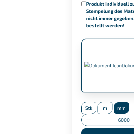
Produkt individuell z
Stempelung des Mater
nicht immer gegeben
bestellt werden!
Doku
APZ nach EN 10204/3
Stk
m
mm
Umstempelbescheini
Anzahl