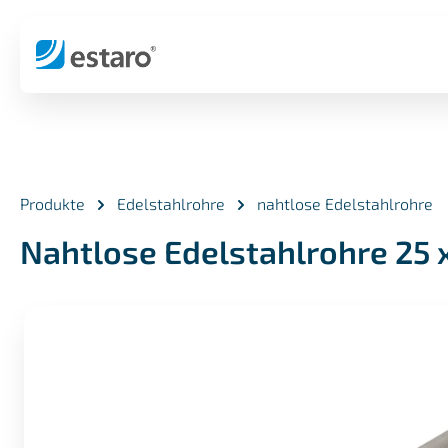
springen
Zur Hauptnavigation springen
Produkte
Edelstahlrohre
nahtlose Edelstahlrohre
Nahtlose Edelstahlrohre 25 
Bildergalerie überspringen