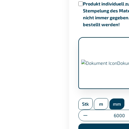
Produkt individuell z
Stempelung des Mater
nicht immer gegeben
bestellt werden!
Doku
APZ nach EN 10204/3
Stk
m
mm
Umstempelbescheini
Anzahl