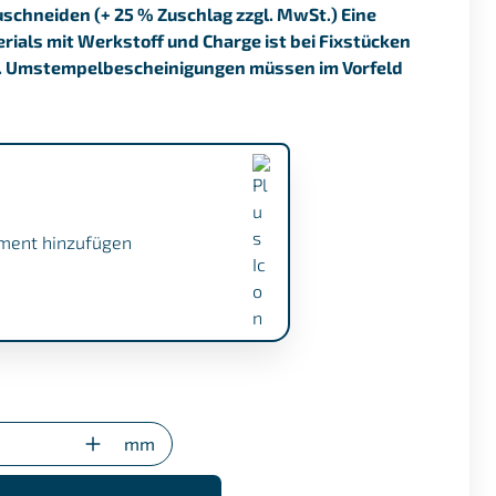
uschneiden (+ 25 % Zuschlag zzgl. MwSt.) Eine
ials mit Werkstoff und Charge ist bei Fixstücken
. Umstempelbescheinigungen müssen im Vorfeld
ment hinzufügen
.1 (+ €17,50)
gung (nur bei Sonderzuschnitten)
mm