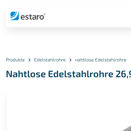
springen
Zur Hauptnavigation springen
Produkte
Edelstahlrohre
nahtlose Edelstahlrohre
Nahtlose Edelstahlrohre 26,
Bildergalerie überspringen