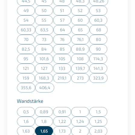
44,5
45
48
48,3
48,26
(Diese Option ist zurzeit nicht verfügbar.)
(Diese Option ist zurzeit nicht verfügbar.)
(Diese Option ist zurzeit nicht verfügbar.)
(Diese Option ist zurzeit nicht ve
(Diese Option ist zurz
49
50
51
52
53
(Diese Option ist zurzeit nicht verfügbar.)
(Diese Option ist zurzeit nicht verfügbar.)
(Diese Option ist zurzeit nicht verfügbar.)
(Diese Option ist zurzeit nicht ve
(Diese Option ist zurz
54
55
57
60
60,3
(Diese Option ist zurzeit nicht verfügbar.)
(Diese Option ist zurzeit nicht verfügbar.)
(Diese Option ist zurzeit nicht verfügbar.)
(Diese Option ist zurzeit nicht ve
(Diese Option ist zurz
60,33
63,5
64
65
68
(Diese Option ist zurzeit nicht verfügbar.)
(Diese Option ist zurzeit nicht verfügbar.)
(Diese Option ist zurzeit nicht verfügbar.)
(Diese Option ist zurzeit nicht v
(Diese Option ist zurz
70
73
76
76,1
80
(Diese Option ist zurzeit nicht verfügbar.)
(Diese Option ist zurzeit nicht verfügbar.)
(Diese Option ist zurzeit nicht verfügbar.)
(Diese Option ist zurzeit nicht ve
(Diese Option ist zurz
82,5
84
85
88,9
90
(Diese Option ist zurzeit nicht verfügbar.)
(Diese Option ist zurzeit nicht verfügbar.)
(Diese Option ist zurzeit nicht verfügbar.)
(Diese Option ist zurzeit nicht ve
(Diese Option ist zurz
95
101,6
105
108
114,3
(Diese Option ist zurzeit nicht verfügbar.)
(Diese Option ist zurzeit nicht verfügbar.)
(Diese Option ist zurzeit nicht verfügbar.)
(Diese Option ist zurzeit nicht ve
(Diese Option ist zurz
121
127
133
139,7
141,3
(Diese Option ist zurzeit nicht verfügbar.)
(Diese Option ist zurzeit nicht verfügbar.)
(Diese Option ist zurzeit nicht verfügbar.)
(Diese Option ist zurzeit nicht ve
(Diese Option ist zurz
159
168,3
219,1
273
323,9
(Diese Option ist zurzeit nicht verfügbar.)
(Diese Option ist zurzeit nicht verfügbar.)
(Diese Option ist zurzeit nicht verfügbar.)
(Diese Option ist zurzeit nicht ve
(Diese Option ist zurz
355,6
406,4
(Diese Option ist zurzeit nicht verfügbar.)
(Diese Option ist zurzeit nicht verfügbar.)
auswählen
Wandstärke
0,5
0,89
0,91
1
1,5
(Diese Option ist zurzeit nicht verfügbar.)
(Diese Option ist zurzeit nicht verfügbar.)
(Diese Option ist zurzeit nicht verfügbar.)
(Diese Option ist zurzeit nicht ve
(Diese Option ist zurz
1,6
1,8
1,22
1,24
1,25
(Diese Option ist zurzeit nicht verfügbar.)
(Diese Option ist zurzeit nicht verfügbar.)
(Diese Option ist zurzeit nicht verfügbar.)
(Diese Option ist zurzeit nicht ve
(Diese Option ist zurz
1,63
1,65
1,73
2
2,03
(Diese Option ist zurzeit nicht verfügbar.)
(Diese Option ist zurzeit nicht verfügbar.)
(Diese Option ist zurzeit nicht ve
(Diese Option ist zurz