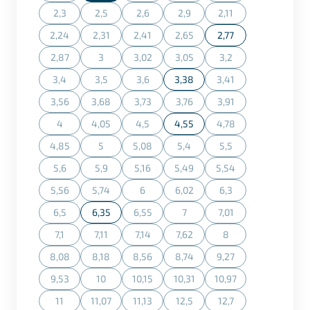
2,3
2,5
2,6
2,9
2,11
(Diese Option ist zurzeit nicht verfügbar.)
(Diese Option ist zurzeit nicht verfügbar.)
(Diese Option ist zurzeit nicht verfügbar.)
(Diese Option ist zurzeit nicht ve
(Diese Option ist zurz
2,24
2,31
2,41
2,65
2,77
(Diese Option ist zurzeit nicht verfügbar.)
(Diese Option ist zurzeit nicht verfügbar.)
(Diese Option ist zurzeit nicht verfügbar.)
(Diese Option ist zurzeit nicht ve
2,87
3
3,02
3,05
3,2
(Diese Option ist zurzeit nicht verfügbar.)
(Diese Option ist zurzeit nicht verfügbar.)
(Diese Option ist zurzeit nicht verfügbar.)
(Diese Option ist zurzeit nicht ve
(Diese Option ist zurz
3,4
3,5
3,6
3,38
3,41
(Diese Option ist zurzeit nicht verfügbar.)
(Diese Option ist zurzeit nicht verfügbar.)
(Diese Option ist zurzeit nicht verfügbar.)
(Diese Option ist zurz
3,56
3,68
3,73
3,76
3,91
(Diese Option ist zurzeit nicht verfügbar.)
(Diese Option ist zurzeit nicht verfügbar.)
(Diese Option ist zurzeit nicht verfügbar.)
(Diese Option ist zurzeit nicht ve
(Diese Option ist zurz
4
4,05
4,5
4,55
4,78
(Diese Option ist zurzeit nicht verfügbar.)
(Diese Option ist zurzeit nicht verfügbar.)
(Diese Option ist zurzeit nicht verfügbar.)
(Diese Option ist zurz
4,85
5
5,08
5,4
5,5
(Diese Option ist zurzeit nicht verfügbar.)
(Diese Option ist zurzeit nicht verfügbar.)
(Diese Option ist zurzeit nicht verfügbar.)
(Diese Option ist zurzeit nicht ve
(Diese Option ist zurz
5,6
5,9
5,16
5,49
5,54
(Diese Option ist zurzeit nicht verfügbar.)
(Diese Option ist zurzeit nicht verfügbar.)
(Diese Option ist zurzeit nicht verfügbar.)
(Diese Option ist zurzeit nicht ve
(Diese Option ist zurz
5,56
5,74
6
6,02
6,3
(Diese Option ist zurzeit nicht verfügbar.)
(Diese Option ist zurzeit nicht verfügbar.)
(Diese Option ist zurzeit nicht verfügbar.)
(Diese Option ist zurzeit nicht ve
(Diese Option ist zurz
6,5
6,35
6,55
7
7,01
(Diese Option ist zurzeit nicht verfügbar.)
(Diese Option ist zurzeit nicht verfügbar.)
(Diese Option ist zurzeit nicht ve
(Diese Option ist zurz
7,1
7,11
7,14
7,62
8
(Diese Option ist zurzeit nicht verfügbar.)
(Diese Option ist zurzeit nicht verfügbar.)
(Diese Option ist zurzeit nicht verfügbar.)
(Diese Option ist zurzeit nicht ve
(Diese Option ist zurz
8,08
8,18
8,56
8,74
9,27
(Diese Option ist zurzeit nicht verfügbar.)
(Diese Option ist zurzeit nicht verfügbar.)
(Diese Option ist zurzeit nicht verfügbar.)
(Diese Option ist zurzeit nicht ve
(Diese Option ist zurz
9,53
10
10,15
10,31
10,97
(Diese Option ist zurzeit nicht verfügbar.)
(Diese Option ist zurzeit nicht verfügbar.)
(Diese Option ist zurzeit nicht verfügbar.)
(Diese Option ist zurzeit nicht ve
(Diese Option ist zurz
11
11,07
11,13
12,5
12,7
(Diese Option ist zurzeit nicht verfügbar.)
(Diese Option ist zurzeit nicht verfügbar.)
(Diese Option ist zurzeit nicht verfügbar.)
(Diese Option ist zurzeit nicht ve
(Diese Option ist zurz