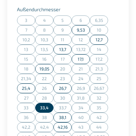
auswählen
Außendurchmesser
3
4
5
6
6,35
(Diese Option ist zurzeit nicht verfügbar.)
(Diese Option ist zurzeit nicht verfügbar.)
(Diese Option ist zurzeit nicht verfügbar.)
(Diese Option ist zurzeit nicht ve
(Diese Option ist zurz
7
8
9
9,53
10
(Diese Option ist zurzeit nicht verfügbar.)
(Diese Option ist zurzeit nicht verfügbar.)
(Diese Option ist zurzeit nicht verfügbar.)
(Diese Option ist zurz
10,2
10,3
11
12
12,7
(Diese Option ist zurzeit nicht verfügbar.)
(Diese Option ist zurzeit nicht verfügbar.)
(Diese Option ist zurzeit nicht verfügbar.)
(Diese Option ist zurzeit nicht ve
13
13,5
13,7
13,72
14
(Diese Option ist zurzeit nicht verfügbar.)
(Diese Option ist zurzeit nicht verfügbar.)
(Diese Option ist zurzeit nicht ve
(Diese Option ist zurz
15
16
17
17,1
17,2
(Diese Option ist zurzeit nicht verfügbar.)
(Diese Option ist zurzeit nicht verfügbar.)
(Diese Option ist zurzeit nicht verfügbar.)
(Diese Option ist zurz
18
19,05
20
21
21,3
(Diese Option ist zurzeit nicht verfügbar.)
(Diese Option ist zurzeit nicht verfügbar.)
(Diese Option ist zurzeit nicht ve
(Diese Option ist zurz
21,34
22
23
24
25
(Diese Option ist zurzeit nicht verfügbar.)
(Diese Option ist zurzeit nicht verfügbar.)
(Diese Option ist zurzeit nicht verfügbar.)
(Diese Option ist zurzeit nicht ve
(Diese Option ist zurz
25,4
26
26,7
26,9
26,67
(Diese Option ist zurzeit nicht verfügbar.)
(Diese Option ist zurzeit nicht ve
(Diese Option ist zurz
27
28
30
31,8
32
(Diese Option ist zurzeit nicht verfügbar.)
(Diese Option ist zurzeit nicht verfügbar.)
(Diese Option ist zurzeit nicht verfügbar.)
(Diese Option ist zurzeit nicht ve
(Diese Option ist zurz
33
33,4
33,7
34
35
(Diese Option ist zurzeit nicht verfügbar.)
(Diese Option ist zurzeit nicht verfügbar.)
(Diese Option ist zurzeit nicht ve
(Diese Option ist zurz
36
38
38,1
40
42
(Diese Option ist zurzeit nicht verfügbar.)
(Diese Option ist zurzeit nicht verfügbar.)
(Diese Option ist zurzeit nicht ve
(Diese Option ist zurz
42,2
42,4
42,16
43
44
(Diese Option ist zurzeit nicht verfügbar.)
(Diese Option ist zurzeit nicht verfügbar.)
(Diese Option ist zurzeit nicht ve
(Diese Option ist zurz