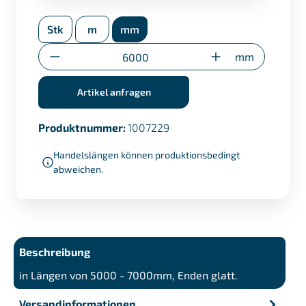
APZ nach EN 10204/3.1 (+ €17,50)
Stk
m
mm
Umstempelbescheinigung (nur bei
Sonderzuschnitten)
Anzahl
mm
Artikel anfragen
Produktnummer:
1007229
Handelslängen können produktionsbedingt
abweichen.
Beschreibung
in Längen von 5000 - 7000mm, Enden glatt.
Versandinformationen