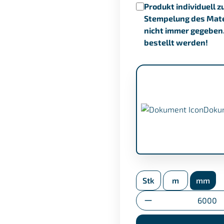
Produkt individuell z
Stempelung des Mater
nicht immer gegeben
bestellt werden!
Doku
APZ nach EN 10204/3
Stk
m
mm
Umstempelbescheini
Anzahl