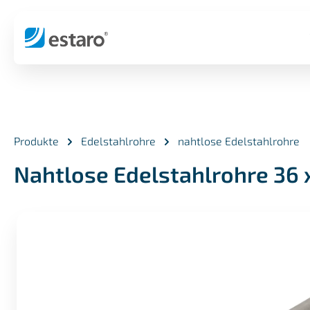
springen
Zur Hauptnavigation springen
Produkte
Edelstahlrohre
nahtlose Edelstahlrohre
Nahtlose Edelstahlrohre 36 
Bildergalerie überspringen