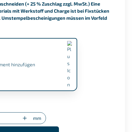
uschneiden (+ 25 % Zuschlag zzgl. MwSt.) Eine
ials mit Werkstoff und Charge ist bei Fixstücken
. Umstempelbescheinigungen müssen im Vorfeld
ment hinzufügen
.1 (+ €17,50)
gung (nur bei Sonderzuschnitten)
mm