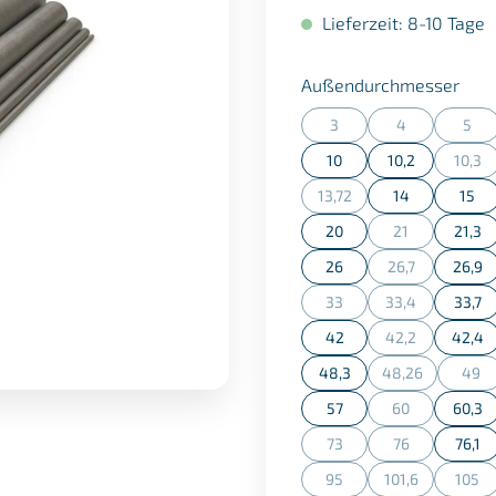
Lieferzeit: 8-10 Tage
aus
Außendurchmesser
3
4
5
(Diese Option ist zurzeit n
(Diese Option is
(Dies
10
10,2
10,3
(Dies
13,72
14
15
(Diese Option ist zurzeit n
20
21
21,3
(Diese Option is
26
26,7
26,9
(Diese Option is
33
33,4
33,7
(Diese Option ist zurzeit n
(Diese Option is
42
42,2
42,4
(Diese Option is
48,3
48,26
49
(Diese Option is
(Die
57
60
60,3
(Diese Option is
73
76
76,1
(Diese Option ist zurzeit n
(Diese Option is
95
101,6
105
(Diese Option ist zurzeit n
(Diese Option is
(Dies