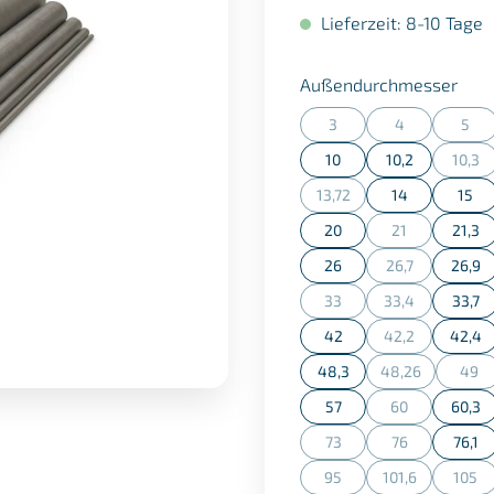
Lieferzeit: 8-10 Tage
aus
Außendurchmesser
3
4
5
(Diese Option ist zurzeit n
(Diese Option is
(Dies
10
10,2
10,3
(Dies
13,72
14
15
(Diese Option ist zurzeit n
20
21
21,3
(Diese Option is
26
26,7
26,9
(Diese Option is
33
33,4
33,7
(Diese Option ist zurzeit n
(Diese Option is
42
42,2
42,4
(Diese Option is
48,3
48,26
49
(Diese Option is
(Die
57
60
60,3
(Diese Option is
73
76
76,1
(Diese Option ist zurzeit n
(Diese Option is
95
101,6
105
(Diese Option ist zurzeit n
(Diese Option is
(Dies