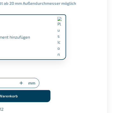
nitt ab 20 mm Außendurchmesser möglich
ment hinzufügen
.1 (+ €17,50)
gung (nur bei Sonderzuschnitten)
mm
 Warenkorb
12