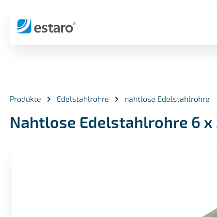
springen
Zur Hauptnavigation springen
Produkte
Edelstahlrohre
nahtlose Edelstahlrohre
Nahtlose Edelstahlrohre 6 x
Bildergalerie überspringen