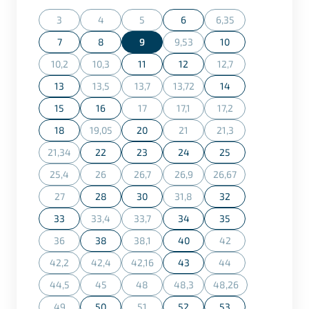
3
4
5
6
6,35
(Diese Option ist zurzeit nicht verfügbar.)
(Diese Option ist zurzeit nicht verfügbar.)
(Diese Option ist zurzeit nicht verfügbar.)
(Diese Option ist zurz
7
8
9
9,53
10
(Diese Option ist zurzeit nicht ve
10,2
10,3
11
12
12,7
(Diese Option ist zurzeit nicht verfügbar.)
(Diese Option ist zurzeit nicht verfügbar.)
(Diese Option ist zurz
13
13,5
13,7
13,72
14
(Diese Option ist zurzeit nicht verfügbar.)
(Diese Option ist zurzeit nicht verfügbar.)
(Diese Option ist zurzeit nicht ve
15
16
17
17,1
17,2
(Diese Option ist zurzeit nicht verfügbar.)
(Diese Option ist zurzeit nicht ve
(Diese Option ist zurz
18
19,05
20
21
21,3
(Diese Option ist zurzeit nicht verfügbar.)
(Diese Option ist zurzeit nicht ve
(Diese Option ist zurz
21,34
22
23
24
25
(Diese Option ist zurzeit nicht verfügbar.)
25,4
26
26,7
26,9
26,67
(Diese Option ist zurzeit nicht verfügbar.)
(Diese Option ist zurzeit nicht verfügbar.)
(Diese Option ist zurzeit nicht verfügbar.)
(Diese Option ist zurzeit nicht ve
(Diese Option ist zurz
27
28
30
31,8
32
(Diese Option ist zurzeit nicht verfügbar.)
(Diese Option ist zurzeit nicht ve
33
33,4
33,7
34
35
(Diese Option ist zurzeit nicht verfügbar.)
(Diese Option ist zurzeit nicht verfügbar.)
36
38
38,1
40
42
(Diese Option ist zurzeit nicht verfügbar.)
(Diese Option ist zurzeit nicht verfügbar.)
(Diese Option ist zurz
42,2
42,4
42,16
43
44
(Diese Option ist zurzeit nicht verfügbar.)
(Diese Option ist zurzeit nicht verfügbar.)
(Diese Option ist zurzeit nicht verfügbar.)
(Diese Option ist zurz
44,5
45
48
48,3
48,26
(Diese Option ist zurzeit nicht verfügbar.)
(Diese Option ist zurzeit nicht verfügbar.)
(Diese Option ist zurzeit nicht verfügbar.)
(Diese Option ist zurzeit nicht ve
(Diese Option ist zurz
49
50
51
52
53