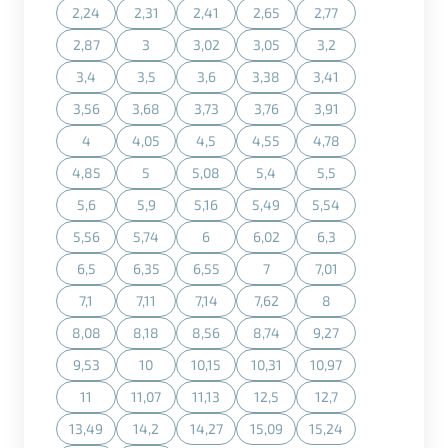
2,24
2,31
2,41
2,65
2,77
(Diese Option ist zurzeit nicht verfügbar.)
(Diese Option ist zurzeit nicht verfügbar.)
(Diese Option ist zurzeit nicht verfügbar.)
(Diese Option ist zurzeit nicht ve
(Diese Option ist zurz
2,87
3
3,02
3,05
3,2
(Diese Option ist zurzeit nicht verfügbar.)
(Diese Option ist zurzeit nicht verfügbar.)
(Diese Option ist zurzeit nicht verfügbar.)
(Diese Option ist zurzeit nicht ve
(Diese Option ist zurz
3,4
3,5
3,6
3,38
3,41
(Diese Option ist zurzeit nicht verfügbar.)
(Diese Option ist zurzeit nicht verfügbar.)
(Diese Option ist zurzeit nicht verfügbar.)
(Diese Option ist zurzeit nicht ve
(Diese Option ist zurz
3,56
3,68
3,73
3,76
3,91
(Diese Option ist zurzeit nicht verfügbar.)
(Diese Option ist zurzeit nicht verfügbar.)
(Diese Option ist zurzeit nicht verfügbar.)
(Diese Option ist zurzeit nicht ve
(Diese Option ist zurz
4
4,05
4,5
4,55
4,78
(Diese Option ist zurzeit nicht verfügbar.)
(Diese Option ist zurzeit nicht verfügbar.)
(Diese Option ist zurzeit nicht verfügbar.)
(Diese Option ist zurzeit nicht ve
(Diese Option ist zurz
4,85
5
5,08
5,4
5,5
(Diese Option ist zurzeit nicht verfügbar.)
(Diese Option ist zurzeit nicht verfügbar.)
(Diese Option ist zurzeit nicht verfügbar.)
(Diese Option ist zurzeit nicht ve
(Diese Option ist zurz
5,6
5,9
5,16
5,49
5,54
(Diese Option ist zurzeit nicht verfügbar.)
(Diese Option ist zurzeit nicht verfügbar.)
(Diese Option ist zurzeit nicht verfügbar.)
(Diese Option ist zurzeit nicht ve
(Diese Option ist zurz
5,56
5,74
6
6,02
6,3
(Diese Option ist zurzeit nicht verfügbar.)
(Diese Option ist zurzeit nicht verfügbar.)
(Diese Option ist zurzeit nicht verfügbar.)
(Diese Option ist zurzeit nicht ve
(Diese Option ist zurz
6,5
6,35
6,55
7
7,01
(Diese Option ist zurzeit nicht verfügbar.)
(Diese Option ist zurzeit nicht verfügbar.)
(Diese Option ist zurzeit nicht verfügbar.)
(Diese Option ist zurzeit nicht ve
(Diese Option ist zurz
7,1
7,11
7,14
7,62
8
(Diese Option ist zurzeit nicht verfügbar.)
(Diese Option ist zurzeit nicht verfügbar.)
(Diese Option ist zurzeit nicht verfügbar.)
(Diese Option ist zurzeit nicht ve
(Diese Option ist zurz
8,08
8,18
8,56
8,74
9,27
(Diese Option ist zurzeit nicht verfügbar.)
(Diese Option ist zurzeit nicht verfügbar.)
(Diese Option ist zurzeit nicht verfügbar.)
(Diese Option ist zurzeit nicht ve
(Diese Option ist zurz
9,53
10
10,15
10,31
10,97
(Diese Option ist zurzeit nicht verfügbar.)
(Diese Option ist zurzeit nicht verfügbar.)
(Diese Option ist zurzeit nicht verfügbar.)
(Diese Option ist zurzeit nicht ve
(Diese Option ist zurz
11
11,07
11,13
12,5
12,7
(Diese Option ist zurzeit nicht verfügbar.)
(Diese Option ist zurzeit nicht verfügbar.)
(Diese Option ist zurzeit nicht verfügbar.)
(Diese Option ist zurzeit nicht ve
(Diese Option ist zurz
13,49
14,2
14,27
15,09
15,24
(Diese Option ist zurzeit nicht verfügbar.)
(Diese Option ist zurzeit nicht verfügbar.)
(Diese Option ist zurzeit nicht verfügbar.)
(Diese Option ist zurzeit nicht ve
(Diese Option ist zurz