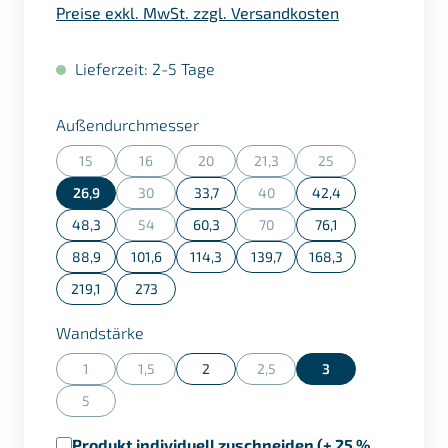
Preise exkl. MwSt. zzgl. Versandkosten
Lieferzeit: 2-5 Tage
auswählen
Außendurchmesser
15
16
20
21,3
25
(Diese Option ist zurzeit nicht verfügbar.)
(Diese Option ist zurzeit nicht verfügbar.)
(Diese Option ist zurzeit nicht verfügbar.)
(Diese Option ist zurzeit nicht ve
(Diese Option ist zurz
26,9
30
33,7
40
42,4
(Diese Option ist zurzeit nicht verfügbar.)
(Diese Option ist zurzeit nicht ve
48,3
54
60,3
70
76,1
(Diese Option ist zurzeit nicht verfügbar.)
(Diese Option ist zurzeit nicht ve
88,9
101,6
114,3
139,7
168,3
219,1
273
auswählen
Wandstärke
1
1,5
2
2,5
3
(Diese Option ist zurzeit nicht verfügbar.)
(Diese Option ist zurzeit nicht verfügbar.)
(Diese Option ist zurzeit nicht ve
5
(Diese Option ist zurzeit nicht verfügbar.)
Produkt individuell zuschneiden (+ 25 %