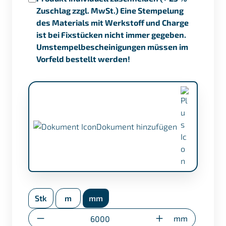
Zuschlag zzgl. MwSt.) Eine Stempelung
des Materials mit Werkstoff und Charge
ist bei Fixstücken nicht immer gegeben.
Umstempelbescheinigungen müssen im
Vorfeld bestellt werden!
Dokument hinzufügen
APZ nach EN 10204/3.1 (+ €17,50)
Stk
m
mm
Umstempelbescheinigung (nur bei
Sonderzuschnitten)
Anzahl
mm