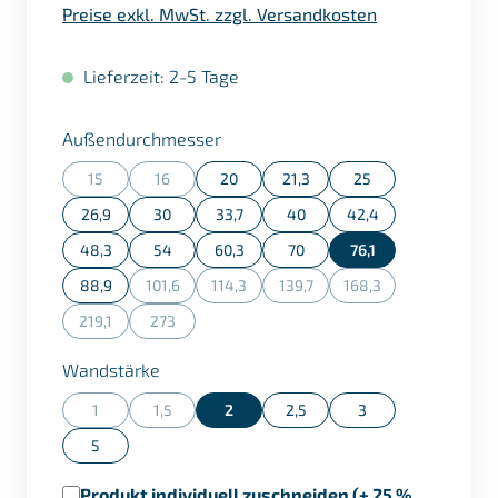
Preise exkl. MwSt. zzgl. Versandkosten
Lieferzeit: 2-5 Tage
auswählen
Außendurchmesser
15
16
20
21,3
25
(Diese Option ist zurzeit nicht verfügbar.)
(Diese Option ist zurzeit nicht verfügbar.)
26,9
30
33,7
40
42,4
48,3
54
60,3
70
76,1
88,9
101,6
114,3
139,7
168,3
(Diese Option ist zurzeit nicht verfügbar.)
(Diese Option ist zurzeit nicht verfügbar.)
(Diese Option ist zurzeit nicht ve
(Diese Option ist zurz
219,1
273
(Diese Option ist zurzeit nicht verfügbar.)
(Diese Option ist zurzeit nicht verfügbar.)
auswählen
Wandstärke
1
1,5
2
2,5
3
(Diese Option ist zurzeit nicht verfügbar.)
(Diese Option ist zurzeit nicht verfügbar.)
5
Produkt individuell zuschneiden (+ 25 %