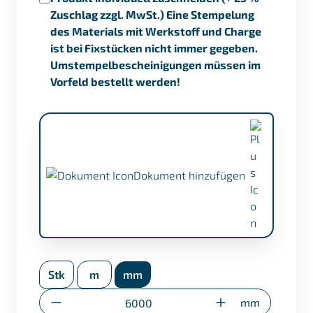
Zuschlag zzgl. MwSt.) Eine Stempelung
des Materials mit Werkstoff und Charge
ist bei Fixstücken nicht immer gegeben.
Umstempelbescheinigungen müssen im
Vorfeld bestellt werden!
Dokument hinzufügen
APZ nach EN 10204/3.1 (+ €17,50)
Stk
m
mm
Umstempelbescheinigung (nur bei
Sonderzuschnitten)
Anzahl
mm