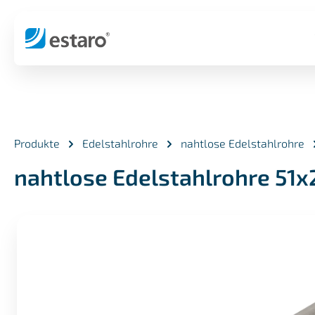
springen
Zur Hauptnavigation springen
Produkte
Edelstahlrohre
nahtlose Edelstahlrohre
nahtlose Edelstahlrohre 51x
Bildergalerie überspringen