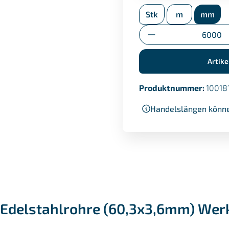
Stk
m
mm
Umstempelbescheini
Anzahl
Artike
Produktnummer:
10018
Handelslängen könne
Edelstahlrohre (60,3x3,6mm) Werks