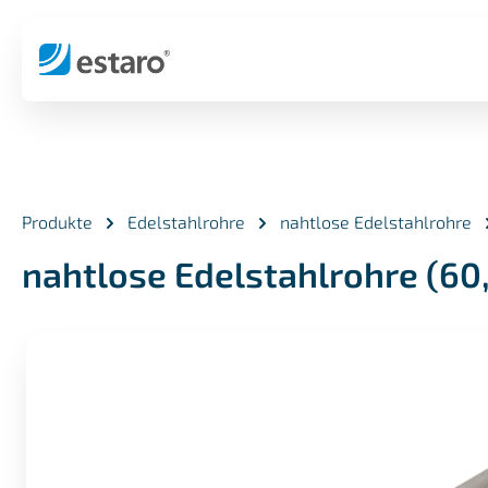
springen
Zur Hauptnavigation springen
Produkte
Edelstahlrohre
nahtlose Edelstahlrohre
nahtlose Edelstahlrohre (60
Bildergalerie überspringen