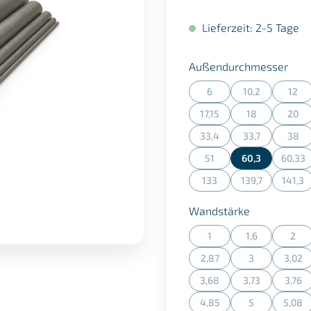
Lieferzeit: 2-5 Tage
aus
Außendurchmesser
6
10,2
12
(Diese Option ist zurzeit n
(Diese Option is
(Dies
17,15
18
20
(Diese Option ist zurzeit n
(Diese Option is
(Dies
33,4
33,7
38
(Diese Option ist zurzeit n
(Diese Option is
(Dies
51
60,3
60,33
(Diese Option ist zurzeit n
(Dies
133
139,7
141,3
(Diese Option ist zurzeit n
(Diese Option is
(Dies
auswählen
Wandstärke
1
1,6
2
(Diese Option ist zurzeit n
(Diese Option is
(Dies
2,87
3
3,02
(Diese Option ist zurzeit n
(Diese Option is
(Dies
3,68
3,73
3,76
(Diese Option ist zurzeit n
(Diese Option is
(Dies
4,85
5
5,08
(Diese Option ist zurzeit n
(Diese Option is
(Dies