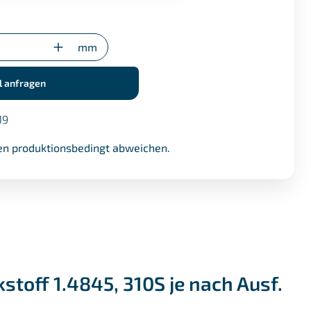
gung (nur bei Sonderzuschnitten)
mm
l anfragen
19
n produktionsbedingt abweichen.
toff 1.4845, 310S je nach Ausf.