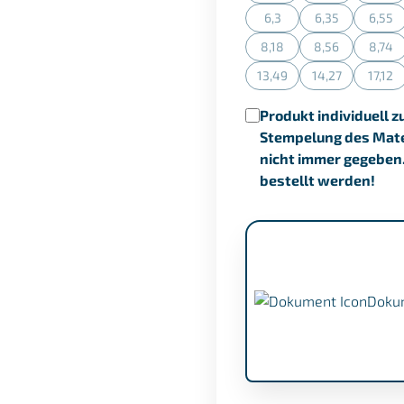
6,3
6,35
6,55
(Diese Option ist zurzeit n
(Diese Option is
(Dies
8,18
8,56
8,74
(Diese Option ist zurzeit n
(Diese Option is
(Dies
13,49
14,27
17,12
(Diese Option ist zurzeit n
(Diese Option is
(Dies
Produkt individuell z
Stempelung des Mater
nicht immer gegeben
bestellt werden!
Doku
APZ nach EN 10204/3