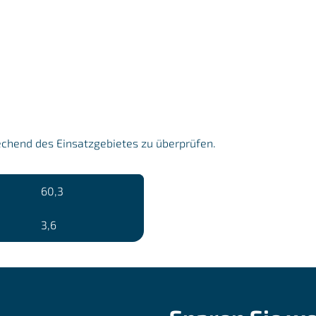
echend des Einsatzgebietes zu überprüfen.
60,3
3,6