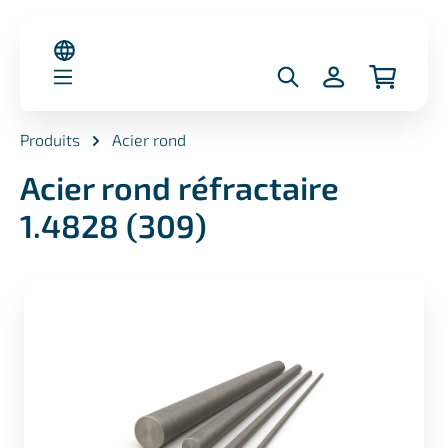
nu principal
Produits
Acier rond
Acier rond réfractaire
1.4828 (309)
Ignorer la galerie d'images