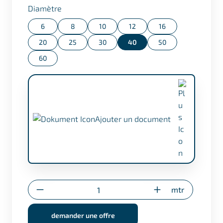
Sélectionner
Diamètre
6
8
10
12
16
20
25
30
40
50
60
Ajouter un document
Certificat selon EN 10204/3.1 (+ €17,50)
Quantité
mtr
Certificat de réestampillage
(uniquement pour les découpes
demander une offre
spéciales)