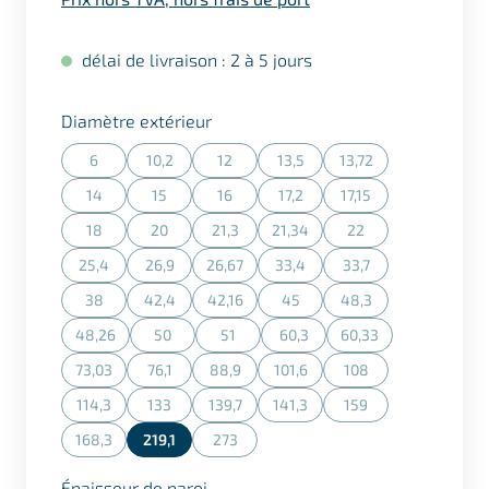
délai de livraison : 2 à 5 jours
Sélectionner
Diamètre extérieur
6
10,2
12
13,5
13,72
(Cette action n'est actuellement pas disponible.)
(Cette action n'est actuellement pas disponible.)
(Cette action n'est actuellement pas dispon
(Cette action n'est actuellement
(Cette action n'est ac
14
15
16
17,2
17,15
(Cette action n'est actuellement pas disponible.)
(Cette action n'est actuellement pas disponible.)
(Cette action n'est actuellement pas dispon
(Cette action n'est actuellement
(Cette action n'est ac
18
20
21,3
21,34
22
(Cette action n'est actuellement pas disponible.)
(Cette action n'est actuellement pas disponible.)
(Cette action n'est actuellement pas dispon
(Cette action n'est actuellement
(Cette action n'est ac
25,4
26,9
26,67
33,4
33,7
(Cette action n'est actuellement pas disponible.)
(Cette action n'est actuellement pas disponible.)
(Cette action n'est actuellement pas dispon
(Cette action n'est actuellement
(Cette action n'est ac
38
42,4
42,16
45
48,3
(Cette action n'est actuellement pas disponible.)
(Cette action n'est actuellement pas disponible.)
(Cette action n'est actuellement pas dispon
(Cette action n'est actuellement
(Cette action n'est ac
48,26
50
51
60,3
60,33
(Cette action n'est actuellement pas disponible.)
(Cette action n'est actuellement pas disponible.)
(Cette action n'est actuellement pas dispon
(Cette action n'est actuellement
(Cette action n'est a
73,03
76,1
88,9
101,6
108
(Cette action n'est actuellement pas disponible.)
(Cette action n'est actuellement pas disponible.)
(Cette action n'est actuellement pas dispon
(Cette action n'est actuellement
(Cette action n'est ac
114,3
133
139,7
141,3
159
(Cette action n'est actuellement pas disponible.)
(Cette action n'est actuellement pas disponible.)
(Cette action n'est actuellement pas dispon
(Cette action n'est actuellement
(Cette action n'est ac
168,3
219,1
273
(Cette action n'est actuellement pas disponible.)
(Cette action n'est actuellement pas dispon
Sélectionner
Épaisseur de paroi