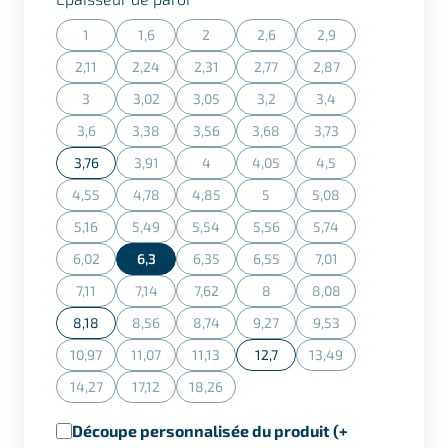
1
1,6
2
2,6
2,9
(Cette action n'est actuellement pas disponible.)
(Cette action n'est actuellement pas disponible.)
(Cette action n'est actuellement pas dispon
(Cette action n'est actuellement
(Cette action n'est ac
2,11
2,24
2,31
2,77
2,87
(Cette action n'est actuellement pas disponible.)
(Cette action n'est actuellement pas disponible.)
(Cette action n'est actuellement pas dispon
(Cette action n'est actuellement
(Cette action n'est ac
3
3,02
3,05
3,2
3,4
(Cette action n'est actuellement pas disponible.)
(Cette action n'est actuellement pas disponible.)
(Cette action n'est actuellement pas dispon
(Cette action n'est actuellement
(Cette action n'est ac
3,6
3,38
3,56
3,68
3,73
(Cette action n'est actuellement pas disponible.)
(Cette action n'est actuellement pas disponible.)
(Cette action n'est actuellement pas dispon
(Cette action n'est actuellement
(Cette action n'est ac
3,76
3,91
4
4,05
4,5
(Cette action n'est actuellement pas disponible.)
(Cette action n'est actuellement pas dispon
(Cette action n'est actuellement
(Cette action n'est ac
4,55
4,78
4,85
5
5,08
(Cette action n'est actuellement pas disponible.)
(Cette action n'est actuellement pas disponible.)
(Cette action n'est actuellement pas dispon
(Cette action n'est actuellement
(Cette action n'est ac
5,16
5,49
5,54
5,56
5,74
(Cette action n'est actuellement pas disponible.)
(Cette action n'est actuellement pas disponible.)
(Cette action n'est actuellement pas dispon
(Cette action n'est actuellement
(Cette action n'est ac
6,02
6,3
6,35
6,55
7,01
(Cette action n'est actuellement pas disponible.)
(Cette action n'est actuellement pas dispon
(Cette action n'est actuellement
(Cette action n'est ac
7,11
7,14
7,62
8
8,08
(Cette action n'est actuellement pas disponible.)
(Cette action n'est actuellement pas disponible.)
(Cette action n'est actuellement pas dispon
(Cette action n'est actuellement
(Cette action n'est ac
8,18
8,56
8,74
9,27
9,53
(Cette action n'est actuellement pas disponible.)
(Cette action n'est actuellement pas dispon
(Cette action n'est actuellement
(Cette action n'est ac
10,97
11,07
11,13
12,7
13,49
(Cette action n'est actuellement pas disponible.)
(Cette action n'est actuellement pas disponible.)
(Cette action n'est actuellement pas dispon
(Cette action n'est ac
14,27
17,12
18,26
(Cette action n'est actuellement pas disponible.)
(Cette action n'est actuellement pas disponible.)
(Cette action n'est actuellement pas dispon
Découpe personnalisée du produit (+