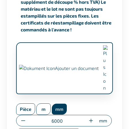
supplément de découpe % hors TVA) Le
matériau et le lot ne sont pas toujours
estampillés sur les pièces fixes. Les
certificats de réestampillage doivent être
commandés à l'avance !
Ajouter un document
Certificat selon EN 10204/3.1 (+ €17,50)
Pièce
m
mm
Certificat de réestampillage
(uniquement pour les découpes
Quantité
mm
spéciales)