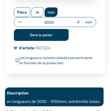
Certificat selon EN 10204/3.1 (+ €17,50)
Pièce
m
mm
Certificat de réestampillage
(uniquement pour les découpes
Quantité
mm
spéciales)
Dans le panier
N° d'article
1007224
Les longueurs commercialisées peuvent varier
en fonction de la production.
Description
en longueurs de 5000 - 7000mm, extrémités lisses.