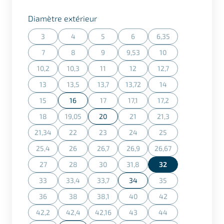
Sélectionner
Diamètre extérieur
3
4
5
6
6,35
(Cette action n'est actuellement pas disponible.)
(Cette action n'est actuellement pas disponible.)
(Cette action n'est actuellement pas dispon
(Cette action n'est actuellement
(Cette action n'est ac
7
8
9
9,53
10
(Cette action n'est actuellement pas disponible.)
(Cette action n'est actuellement pas disponible.)
(Cette action n'est actuellement pas dispon
(Cette action n'est actuellement
(Cette action n'est ac
10,2
10,3
11
12
12,7
(Cette action n'est actuellement pas disponible.)
(Cette action n'est actuellement pas disponible.)
(Cette action n'est actuellement pas dispon
(Cette action n'est actuellement
(Cette action n'est ac
13
13,5
13,7
13,72
14
(Cette action n'est actuellement pas disponible.)
(Cette action n'est actuellement pas disponible.)
(Cette action n'est actuellement pas dispon
(Cette action n'est actuellement
(Cette action n'est ac
15
16
17
17,1
17,2
(Cette action n'est actuellement pas disponible.)
(Cette action n'est actuellement pas dispon
(Cette action n'est actuellement
(Cette action n'est ac
18
19,05
20
21
21,3
(Cette action n'est actuellement pas disponible.)
(Cette action n'est actuellement pas disponible.)
(Cette action n'est actuellement
(Cette action n'est ac
21,34
22
23
24
25
(Cette action n'est actuellement pas disponible.)
(Cette action n'est actuellement pas disponible.)
(Cette action n'est actuellement pas dispon
(Cette action n'est actuellement
(Cette action n'est ac
25,4
26
26,7
26,9
26,67
(Cette action n'est actuellement pas disponible.)
(Cette action n'est actuellement pas disponible.)
(Cette action n'est actuellement pas dispon
(Cette action n'est actuellement
(Cette action n'est ac
27
28
30
31,8
32
(Cette action n'est actuellement pas disponible.)
(Cette action n'est actuellement pas disponible.)
(Cette action n'est actuellement pas dispon
(Cette action n'est actuellement
33
33,4
33,7
34
35
(Cette action n'est actuellement pas disponible.)
(Cette action n'est actuellement pas disponible.)
(Cette action n'est actuellement pas dispon
(Cette action n'est ac
36
38
38,1
40
42
(Cette action n'est actuellement pas disponible.)
(Cette action n'est actuellement pas disponible.)
(Cette action n'est actuellement pas dispon
(Cette action n'est actuellement
(Cette action n'est ac
42,2
42,4
42,16
43
44
(Cette action n'est actuellement pas disponible.)
(Cette action n'est actuellement pas disponible.)
(Cette action n'est actuellement pas dispon
(Cette action n'est actuellement
(Cette action n'est ac