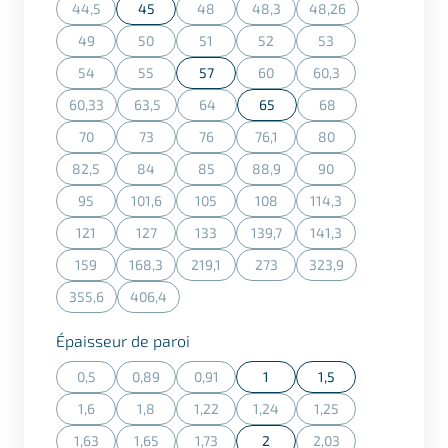
44,5
45
48
48,3
48,26
(Cette action n'est actuellement pas disponible.)
(Cette action n'est actuellement pas dispon
(Cette action n'est actuellement
(Cette action n'est a
49
50
51
52
53
(Cette action n'est actuellement pas disponible.)
(Cette action n'est actuellement pas disponible.)
(Cette action n'est actuellement pas dispon
(Cette action n'est actuellement
(Cette action n'est ac
54
55
57
60
60,3
(Cette action n'est actuellement pas disponible.)
(Cette action n'est actuellement pas disponible.)
(Cette action n'est actuellement
(Cette action n'est ac
60,33
63,5
64
65
68
(Cette action n'est actuellement pas disponible.)
(Cette action n'est actuellement pas disponible.)
(Cette action n'est actuellement pas dispon
(Cette action n'est a
70
73
76
76,1
80
(Cette action n'est actuellement pas disponible.)
(Cette action n'est actuellement pas disponible.)
(Cette action n'est actuellement pas dispon
(Cette action n'est actuellement
(Cette action n'est ac
82,5
84
85
88,9
90
(Cette action n'est actuellement pas disponible.)
(Cette action n'est actuellement pas disponible.)
(Cette action n'est actuellement pas dispon
(Cette action n'est actuellement
(Cette action n'est ac
95
101,6
105
108
114,3
(Cette action n'est actuellement pas disponible.)
(Cette action n'est actuellement pas disponible.)
(Cette action n'est actuellement pas dispon
(Cette action n'est actuellement
(Cette action n'est ac
121
127
133
139,7
141,3
(Cette action n'est actuellement pas disponible.)
(Cette action n'est actuellement pas disponible.)
(Cette action n'est actuellement pas dispon
(Cette action n'est actuellement
(Cette action n'est ac
159
168,3
219,1
273
323,9
(Cette action n'est actuellement pas disponible.)
(Cette action n'est actuellement pas disponible.)
(Cette action n'est actuellement pas dispon
(Cette action n'est actuellement
(Cette action n'est a
355,6
406,4
(Cette action n'est actuellement pas disponible.)
(Cette action n'est actuellement pas disponible.)
Sélectionner
Épaisseur de paroi
0,5
0,89
0,91
1
1,5
(Cette action n'est actuellement pas disponible.)
(Cette action n'est actuellement pas disponible.)
(Cette action n'est actuellement pas dispon
1,6
1,8
1,22
1,24
1,25
(Cette action n'est actuellement pas disponible.)
(Cette action n'est actuellement pas disponible.)
(Cette action n'est actuellement pas dispon
(Cette action n'est actuellement
(Cette action n'est ac
1,63
1,65
1,73
2
2,03