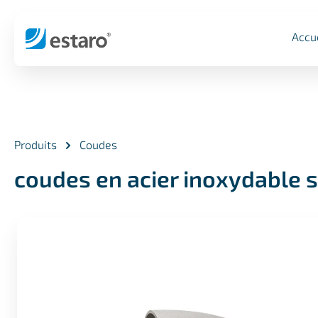
cherche
Aller à la navigation principale
Accu
Produits
Coudes
coudes en acier inoxydable 
Ignorer la galerie d'images