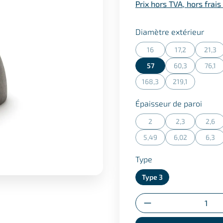
Prix hors TVA, hors frais
Séle
Diamètre extérieur
16
17,2
21,3
(Cette action n'est actuel
(Cette action n
(Cet
57
60,3
76,1
(Cette action n
(Cet
168,3
219,1
(Cette action n'est actuel
(Cette action n
Sélec
Épaisseur de paroi
2
2,3
2,6
(Cette action n'est actuel
(Cette action n
(Cet
5,49
6,02
6,3
(Cette action n'est actuel
(Cette action n
(Cet
Sélectionner
Type
Type 3
Quantité