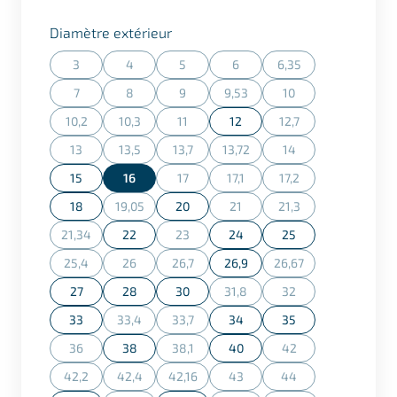
Sélectionner
Diamètre extérieur
3
4
5
6
6,35
(Cette action n'est actuellement pas disponible.)
(Cette action n'est actuellement pas disponible.)
(Cette action n'est actuellement pas dispon
(Cette action n'est actuellement
(Cette action n'est ac
7
8
9
9,53
10
(Cette action n'est actuellement pas disponible.)
(Cette action n'est actuellement pas disponible.)
(Cette action n'est actuellement pas dispon
(Cette action n'est actuellement
(Cette action n'est ac
10,2
10,3
11
12
12,7
(Cette action n'est actuellement pas disponible.)
(Cette action n'est actuellement pas disponible.)
(Cette action n'est actuellement pas dispon
(Cette action n'est ac
13
13,5
13,7
13,72
14
(Cette action n'est actuellement pas disponible.)
(Cette action n'est actuellement pas disponible.)
(Cette action n'est actuellement pas dispon
(Cette action n'est actuellement
(Cette action n'est ac
15
16
17
17,1
17,2
(Cette action n'est actuellement pas dispon
(Cette action n'est actuellement
(Cette action n'est ac
18
19,05
20
21
21,3
(Cette action n'est actuellement pas disponible.)
(Cette action n'est actuellement
(Cette action n'est ac
21,34
22
23
24
25
(Cette action n'est actuellement pas disponible.)
(Cette action n'est actuellement pas dispon
25,4
26
26,7
26,9
26,67
(Cette action n'est actuellement pas disponible.)
(Cette action n'est actuellement pas disponible.)
(Cette action n'est actuellement pas dispon
(Cette action n'est ac
27
28
30
31,8
32
(Cette action n'est actuellement
(Cette action n'est ac
33
33,4
33,7
34
35
(Cette action n'est actuellement pas disponible.)
(Cette action n'est actuellement pas dispon
36
38
38,1
40
42
(Cette action n'est actuellement pas disponible.)
(Cette action n'est actuellement pas dispon
(Cette action n'est ac
42,2
42,4
42,16
43
44
(Cette action n'est actuellement pas disponible.)
(Cette action n'est actuellement pas disponible.)
(Cette action n'est actuellement pas dispon
(Cette action n'est actuellement
(Cette action n'est ac