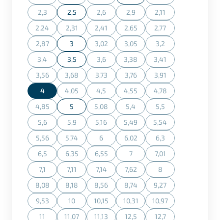
(Cette action n'est actuellement pas disponible.)
(Cette action n'est actuellement pas disponible.)
(Cette action n'est actuellement pas dispon
(Cette action n'est ac
2,3
2,5
2,6
2,9
2,11
(Cette action n'est actuellement pas disponible.)
(Cette action n'est actuellement pas dispon
(Cette action n'est actuellement
(Cette action n'est ac
2,24
2,31
2,41
2,65
2,77
(Cette action n'est actuellement pas disponible.)
(Cette action n'est actuellement pas disponible.)
(Cette action n'est actuellement pas dispon
(Cette action n'est actuellement
(Cette action n'est ac
2,87
3
3,02
3,05
3,2
(Cette action n'est actuellement pas disponible.)
(Cette action n'est actuellement pas dispon
(Cette action n'est actuellement
(Cette action n'est ac
3,4
3,5
3,6
3,38
3,41
(Cette action n'est actuellement pas disponible.)
(Cette action n'est actuellement pas dispon
(Cette action n'est actuellement
(Cette action n'est ac
3,56
3,68
3,73
3,76
3,91
(Cette action n'est actuellement pas disponible.)
(Cette action n'est actuellement pas disponible.)
(Cette action n'est actuellement pas dispon
(Cette action n'est actuellement
(Cette action n'est ac
4
4,05
4,5
4,55
4,78
(Cette action n'est actuellement pas disponible.)
(Cette action n'est actuellement pas dispon
(Cette action n'est actuellement
(Cette action n'est ac
4,85
5
5,08
5,4
5,5
(Cette action n'est actuellement pas disponible.)
(Cette action n'est actuellement pas dispon
(Cette action n'est actuellement
(Cette action n'est ac
5,6
5,9
5,16
5,49
5,54
(Cette action n'est actuellement pas disponible.)
(Cette action n'est actuellement pas disponible.)
(Cette action n'est actuellement pas dispon
(Cette action n'est actuellement
(Cette action n'est ac
5,56
5,74
6
6,02
6,3
(Cette action n'est actuellement pas disponible.)
(Cette action n'est actuellement pas disponible.)
(Cette action n'est actuellement pas dispon
(Cette action n'est actuellement
(Cette action n'est ac
6,5
6,35
6,55
7
7,01
(Cette action n'est actuellement pas disponible.)
(Cette action n'est actuellement pas disponible.)
(Cette action n'est actuellement pas dispon
(Cette action n'est actuellement
(Cette action n'est ac
7,1
7,11
7,14
7,62
8
(Cette action n'est actuellement pas disponible.)
(Cette action n'est actuellement pas disponible.)
(Cette action n'est actuellement pas dispon
(Cette action n'est actuellement
(Cette action n'est ac
8,08
8,18
8,56
8,74
9,27
(Cette action n'est actuellement pas disponible.)
(Cette action n'est actuellement pas disponible.)
(Cette action n'est actuellement pas dispon
(Cette action n'est actuellement
(Cette action n'est ac
9,53
10
10,15
10,31
10,97
(Cette action n'est actuellement pas disponible.)
(Cette action n'est actuellement pas disponible.)
(Cette action n'est actuellement pas dispon
(Cette action n'est actuellement
(Cette action n'est ac
11
11,07
11,13
12,5
12,7