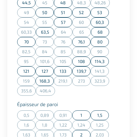
44,5
45
48
48,3
48,26
(Cette action n'est actuellement pas disponible.)
(Cette action n'est actuellement
(Cette action n'est a
49
50
51
52
53
(Cette action n'est actuellement pas disponible.)
54
55
57
60
60,3
(Cette action n'est actuellement pas disponible.)
(Cette action n'est actuellement pas disponible.)
(Cette action n'est actuellement
60,33
63,5
64
65
68
(Cette action n'est actuellement pas disponible.)
(Cette action n'est actuellement pas dispon
(Cette action n'est actuellement
70
73
76
76,1
80
(Cette action n'est actuellement pas disponible.)
(Cette action n'est actuellement pas dispon
82,5
84
85
88,9
90
(Cette action n'est actuellement pas disponible.)
(Cette action n'est actuellement pas disponible.)
(Cette action n'est actuellement pas dispon
(Cette action n'est actuellement
(Cette action n'est ac
95
101,6
105
108
114,3
(Cette action n'est actuellement pas disponible.)
(Cette action n'est actuellement pas disponible.)
(Cette action n'est actuellement pas dispon
121
127
133
139,7
141,3
(Cette action n'est ac
159
168,3
219,1
273
323,9
(Cette action n'est actuellement pas disponible.)
(Cette action n'est actuellement pas dispon
(Cette action n'est actuellement
(Cette action n'est a
355,6
406,4
(Cette action n'est actuellement pas disponible.)
(Cette action n'est actuellement pas disponible.)
Sélectionner
Épaisseur de paroi
0,5
0,89
0,91
1
1,5
(Cette action n'est actuellement pas disponible.)
(Cette action n'est actuellement pas disponible.)
(Cette action n'est actuellement pas dispon
1,6
1,8
1,22
1,24
1,25
(Cette action n'est actuellement pas disponible.)
(Cette action n'est actuellement pas disponible.)
(Cette action n'est actuellement pas dispon
(Cette action n'est actuellement
(Cette action n'est ac
1,63
1,65
1,73
2
2,03