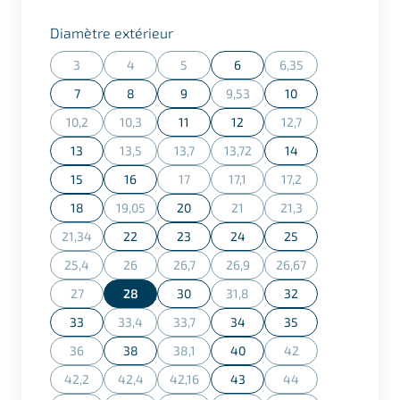
Sélectionner
Diamètre extérieur
3
4
5
6
6,35
(Cette action n'est actuellement pas disponible.)
(Cette action n'est actuellement pas disponible.)
(Cette action n'est actuellement pas dispon
(Cette action n'est ac
7
8
9
9,53
10
(Cette action n'est actuellement
10,2
10,3
11
12
12,7
(Cette action n'est actuellement pas disponible.)
(Cette action n'est actuellement pas disponible.)
(Cette action n'est ac
13
13,5
13,7
13,72
14
(Cette action n'est actuellement pas disponible.)
(Cette action n'est actuellement pas dispon
(Cette action n'est actuellement
15
16
17
17,1
17,2
(Cette action n'est actuellement pas dispon
(Cette action n'est actuellement
(Cette action n'est ac
18
19,05
20
21
21,3
(Cette action n'est actuellement pas disponible.)
(Cette action n'est actuellement
(Cette action n'est ac
21,34
22
23
24
25
(Cette action n'est actuellement pas disponible.)
25,4
26
26,7
26,9
26,67
(Cette action n'est actuellement pas disponible.)
(Cette action n'est actuellement pas disponible.)
(Cette action n'est actuellement pas dispon
(Cette action n'est actuellement
(Cette action n'est ac
27
28
30
31,8
32
(Cette action n'est actuellement pas disponible.)
(Cette action n'est actuellement
33
33,4
33,7
34
35
(Cette action n'est actuellement pas disponible.)
(Cette action n'est actuellement pas dispon
36
38
38,1
40
42
(Cette action n'est actuellement pas disponible.)
(Cette action n'est actuellement pas dispon
(Cette action n'est ac
42,2
42,4
42,16
43
44
(Cette action n'est actuellement pas disponible.)
(Cette action n'est actuellement pas disponible.)
(Cette action n'est actuellement pas dispon
(Cette action n'est ac