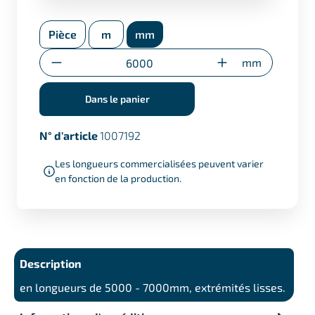
Certificat selon EN 10204/3.1 (+ €17,50)
Pièce
m
mm
Certificat de réestampillage
(uniquement pour les découpes
Quantité
mm
spéciales)
Dans le panier
N° d'article
1007192
Les longueurs commercialisées peuvent varier
en fonction de la production.
Description
en longueurs de 5000 - 7000mm, extrémités lisses.