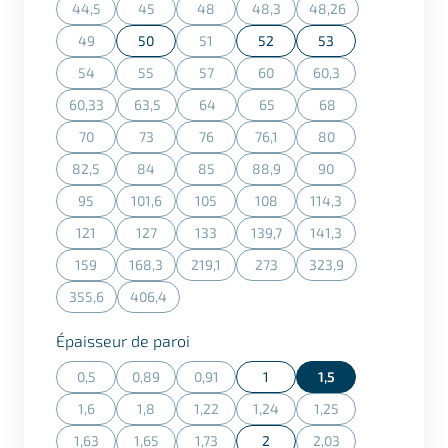
44,5
45
48
48,3
48,26
(Cette action n'est actuellement pas disponible.)
(Cette action n'est actuellement pas disponible.)
(Cette action n'est actuellement pas dispon
(Cette action n'est actuellement
(Cette action n'est a
49
50
51
52
53
(Cette action n'est actuellement pas disponible.)
(Cette action n'est actuellement pas dispon
54
55
57
60
60,3
(Cette action n'est actuellement pas disponible.)
(Cette action n'est actuellement pas disponible.)
(Cette action n'est actuellement pas dispon
(Cette action n'est actuellement
(Cette action n'est ac
60,33
63,5
64
65
68
(Cette action n'est actuellement pas disponible.)
(Cette action n'est actuellement pas disponible.)
(Cette action n'est actuellement pas dispon
(Cette action n'est actuellement
(Cette action n'est a
70
73
76
76,1
80
(Cette action n'est actuellement pas disponible.)
(Cette action n'est actuellement pas disponible.)
(Cette action n'est actuellement pas dispon
(Cette action n'est actuellement
(Cette action n'est ac
82,5
84
85
88,9
90
(Cette action n'est actuellement pas disponible.)
(Cette action n'est actuellement pas disponible.)
(Cette action n'est actuellement pas dispon
(Cette action n'est actuellement
(Cette action n'est ac
95
101,6
105
108
114,3
(Cette action n'est actuellement pas disponible.)
(Cette action n'est actuellement pas disponible.)
(Cette action n'est actuellement pas dispon
(Cette action n'est actuellement
(Cette action n'est ac
121
127
133
139,7
141,3
(Cette action n'est actuellement pas disponible.)
(Cette action n'est actuellement pas disponible.)
(Cette action n'est actuellement pas dispon
(Cette action n'est actuellement
(Cette action n'est ac
159
168,3
219,1
273
323,9
(Cette action n'est actuellement pas disponible.)
(Cette action n'est actuellement pas disponible.)
(Cette action n'est actuellement pas dispon
(Cette action n'est actuellement
(Cette action n'est a
355,6
406,4
(Cette action n'est actuellement pas disponible.)
(Cette action n'est actuellement pas disponible.)
Sélectionner
Épaisseur de paroi
0,5
0,89
0,91
1
1,5
(Cette action n'est actuellement pas disponible.)
(Cette action n'est actuellement pas disponible.)
(Cette action n'est actuellement pas dispon
1,6
1,8
1,22
1,24
1,25
(Cette action n'est actuellement pas disponible.)
(Cette action n'est actuellement pas disponible.)
(Cette action n'est actuellement pas dispon
(Cette action n'est actuellement
(Cette action n'est ac
1,63
1,65
1,73
2
2,03