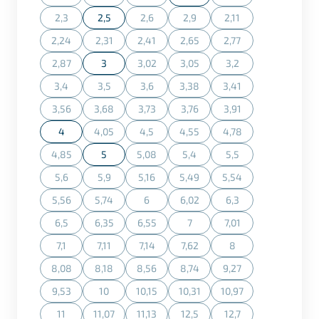
(Cette action n'est actuellement pas disponible.)
(Cette action n'est actuellement pas disponible.)
(Cette action n'est actuellement pas dispon
(Cette action n'est ac
2,3
2,5
2,6
2,9
2,11
(Cette action n'est actuellement pas disponible.)
(Cette action n'est actuellement pas dispon
(Cette action n'est actuellement
(Cette action n'est ac
2,24
2,31
2,41
2,65
2,77
(Cette action n'est actuellement pas disponible.)
(Cette action n'est actuellement pas disponible.)
(Cette action n'est actuellement pas dispon
(Cette action n'est actuellement
(Cette action n'est ac
2,87
3
3,02
3,05
3,2
(Cette action n'est actuellement pas disponible.)
(Cette action n'est actuellement pas dispon
(Cette action n'est actuellement
(Cette action n'est ac
3,4
3,5
3,6
3,38
3,41
(Cette action n'est actuellement pas disponible.)
(Cette action n'est actuellement pas disponible.)
(Cette action n'est actuellement pas dispon
(Cette action n'est actuellement
(Cette action n'est ac
3,56
3,68
3,73
3,76
3,91
(Cette action n'est actuellement pas disponible.)
(Cette action n'est actuellement pas disponible.)
(Cette action n'est actuellement pas dispon
(Cette action n'est actuellement
(Cette action n'est ac
4
4,05
4,5
4,55
4,78
(Cette action n'est actuellement pas disponible.)
(Cette action n'est actuellement pas dispon
(Cette action n'est actuellement
(Cette action n'est ac
4,85
5
5,08
5,4
5,5
(Cette action n'est actuellement pas disponible.)
(Cette action n'est actuellement pas dispon
(Cette action n'est actuellement
(Cette action n'est ac
5,6
5,9
5,16
5,49
5,54
(Cette action n'est actuellement pas disponible.)
(Cette action n'est actuellement pas disponible.)
(Cette action n'est actuellement pas dispon
(Cette action n'est actuellement
(Cette action n'est ac
5,56
5,74
6
6,02
6,3
(Cette action n'est actuellement pas disponible.)
(Cette action n'est actuellement pas disponible.)
(Cette action n'est actuellement pas dispon
(Cette action n'est actuellement
(Cette action n'est ac
6,5
6,35
6,55
7
7,01
(Cette action n'est actuellement pas disponible.)
(Cette action n'est actuellement pas disponible.)
(Cette action n'est actuellement pas dispon
(Cette action n'est actuellement
(Cette action n'est ac
7,1
7,11
7,14
7,62
8
(Cette action n'est actuellement pas disponible.)
(Cette action n'est actuellement pas disponible.)
(Cette action n'est actuellement pas dispon
(Cette action n'est actuellement
(Cette action n'est ac
8,08
8,18
8,56
8,74
9,27
(Cette action n'est actuellement pas disponible.)
(Cette action n'est actuellement pas disponible.)
(Cette action n'est actuellement pas dispon
(Cette action n'est actuellement
(Cette action n'est ac
9,53
10
10,15
10,31
10,97
(Cette action n'est actuellement pas disponible.)
(Cette action n'est actuellement pas disponible.)
(Cette action n'est actuellement pas dispon
(Cette action n'est actuellement
(Cette action n'est ac
11
11,07
11,13
12,5
12,7