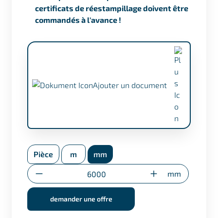
certificats de réestampillage doivent être
commandés à l'avance !
Ajouter un document
Certificat selon EN 10204/3.1 (+ €17,50)
Pièce
m
mm
Certificat de réestampillage
(uniquement pour les découpes
Quantité
mm
spéciales)
demander une offre