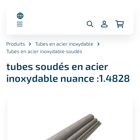
nu principal
Produits
Tubes en acier inoxydable
Tubes en acier inoxydable soudés
tubes soudés en acier
inoxydable nuance :1.4828
Ignorer la galerie d'images