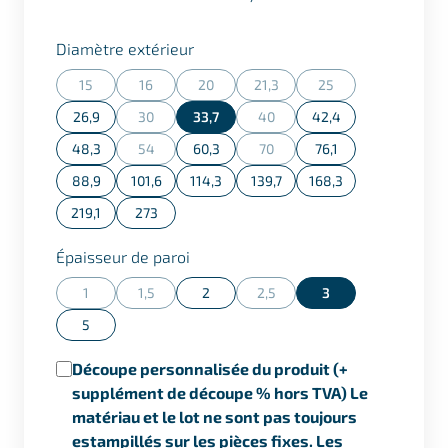
Sélectionner
Diamètre extérieur
15
16
20
21,3
25
(Cette action n'est actuellement pas disponible.)
(Cette action n'est actuellement pas disponible.)
(Cette action n'est actuellement pas dispon
(Cette action n'est actuellement
(Cette action n'est ac
26,9
30
33,7
40
42,4
(Cette action n'est actuellement pas disponible.)
(Cette action n'est actuellement
48,3
54
60,3
70
76,1
(Cette action n'est actuellement pas disponible.)
(Cette action n'est actuellement
88,9
101,6
114,3
139,7
168,3
219,1
273
Sélectionner
Épaisseur de paroi
1
1,5
2
2,5
3
(Cette action n'est actuellement pas disponible.)
(Cette action n'est actuellement pas disponible.)
(Cette action n'est actuellement
5
Découpe personnalisée du produit (+
supplément de découpe % hors TVA) Le
matériau et le lot ne sont pas toujours
estampillés sur les pièces fixes. Les